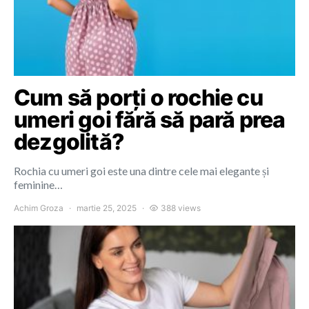
Cum să porți o rochie cu
umeri goi fără să pară prea
dezgolită?
Rochia cu umeri goi este una dintre cele mai elegante și
feminine…
Achim Groza
martie 25, 2025
388 views