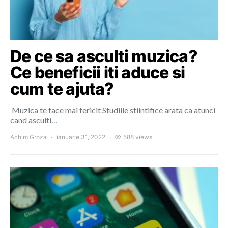
De ce sa asculti muzica?
Ce beneficii iti aduce si
cum te ajuta?
Muzica te face mai fericit Studiile stiintifice arata ca atunci
cand asculti…
Achim Groza
ianuarie 31, 2022
588 views