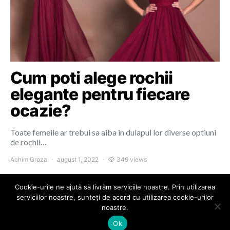
Cum poti alege rochii
elegante pentru fiecare
ocazie?
Toate femeile ar trebui sa aiba in dulapul lor diverse optiuni
de rochii…
Achim Groza
august 1, 2022
349 views
Cookie-urile ne ajută să livrăm serviciile noastre. Prin utilizarea
serviciilor noastre, sunteți de acord cu utilizarea cookie-urilor
noastre.
Colours of Cluj
Ok