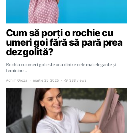
Cum să porți o rochie cu
umeri goi fără să pară prea
dezgolită?
Rochia cu umeri goi este una dintre cele mai elegante și
feminine…
Achim Groza
martie 25, 2025
388 views