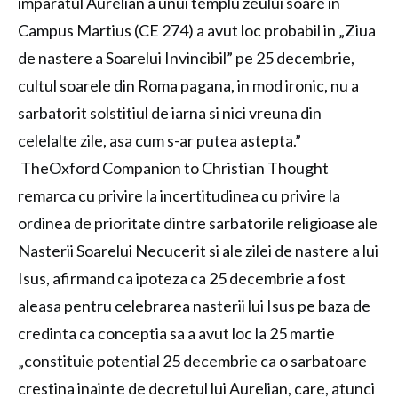
imparatul Aurelian a unui templu zeului soare in
Campus Martius (CE 274) a avut loc probabil in „Ziua
de nastere a Soarelui Invincibil” pe 25 decembrie,
cultul soarele din Roma pagana, in mod ironic, nu a
sarbatorit solstitiul de iarna si nici vreuna din
celelalte zile, asa cum s-ar putea astepta.”
TheOxford Companion to Christian Thought
remarca cu privire la incertitudinea cu privire la
ordinea de prioritate dintre sarbatorile religioase ale
Nasterii Soarelui Necucerit si ale zilei de nastere a lui
Isus, afirmand ca ipoteza ca 25 decembrie a fost
aleasa pentru celebrarea nasterii lui Isus pe baza de
credinta ca conceptia sa a avut loc la 25 martie
„constituie potential 25 decembrie ca o sarbatoare
crestina inainte de decretul lui Aurelian, care, atunci