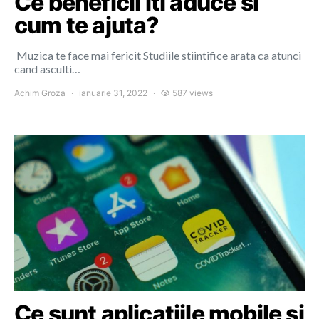
Ce beneficii iti aduce si
cum te ajuta?
Muzica te face mai fericit Studiile stiintifice arata ca atunci
cand asculti…
Achim Groza
ianuarie 31, 2022
587 views
Ce sunt aplicatiile mobile si