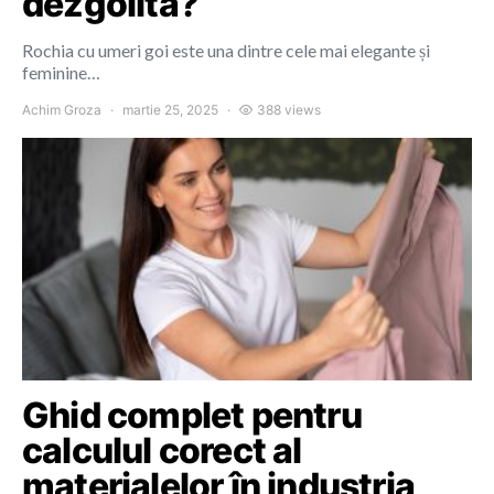
dezgolită?
Rochia cu umeri goi este una dintre cele mai elegante și
feminine…
Achim Groza
martie 25, 2025
388 views
Ghid complet pentru
calculul corect al
materialelor în industria