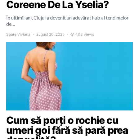
Coreene De La Yselia?
În ultimii ani, Clujul a devenit un adevărat hub al tendințelor
de…
Soare Viviana
august 20, 2025
403 views
Cum să porți o rochie cu
umeri goi fără să pară prea