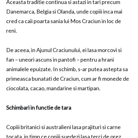
Aceasta traditie continua si astazi in tari precum
Danemarca, Belgia si Olanda, unde copiii inca mai
cred ca caii poarta sania lui Mos Craciun in loc de
reni.
De aceea, in Ajunul Craciunului, ei lasa morcovi si
fan – uneori ascuns in pantofi – pentru a hrani
animalele epuizate. In schimb, s-ar putea astepta sa
primeasca bunatati de Craciun, cum ar fi monede de
ciocolata, cacao, mandarine si martipan.
Schimbari in functie de tara
Copiii britanici si australieni lasa prajituri si carne
tocata, in timp ce copiii suedezi lasa terci de orez.