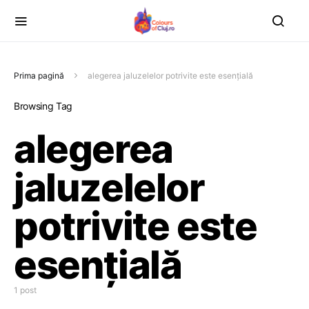
Prima pagină
alegerea jaluzelelor potrivite este esențială
Browsing Tag
alegerea
jaluzelelor
potrivite este
esențială
1 post