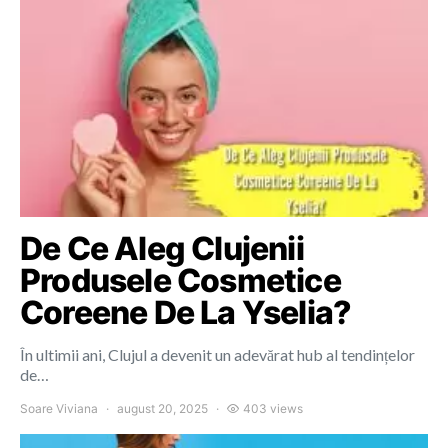
De Ce Aleg Clujenii
Produsele Cosmetice
Coreene De La Yselia?
În ultimii ani, Clujul a devenit un adevărat hub al tendințelor
de…
Soare Viviana
august 20, 2025
403 views