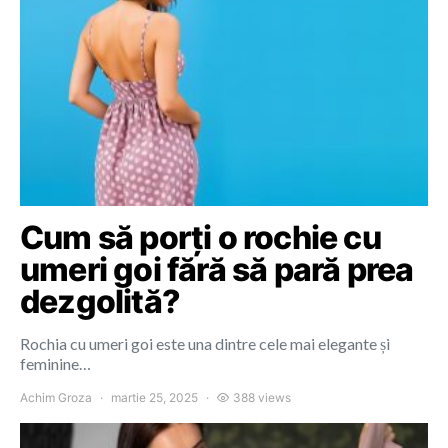
Cum să porți o rochie cu
umeri goi fără să pară prea
dezgolită?
Rochia cu umeri goi este una dintre cele mai elegante și
feminine…
Achim Groza
martie 25, 2025
388 views