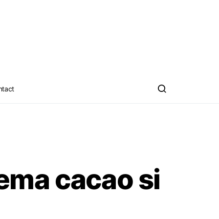
ntact
ema cacao si