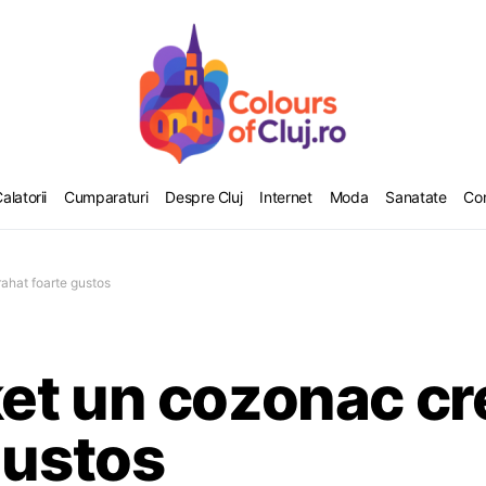
alatorii
Cumparaturi
Despre Cluj
Internet
Moda
Sanatate
Co
ahat foarte gustos
et un cozonac cr
gustos