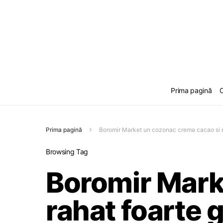
Prima pagină
C
Prima pagină
Boromir Market un cozonac crema cacao si r
Browsing Tag
Boromir Mark
rahat foarte 