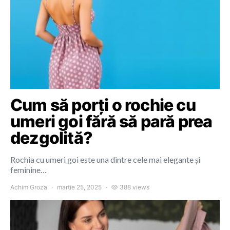
Cum să porți o rochie cu
umeri goi fără să pară prea
dezgolită?
Rochia cu umeri goi este una dintre cele mai elegante și
feminine…
Achim Groza
martie 25, 2025
388 views