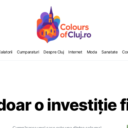
alatorii
Cumparaturi
Despre Cluj
Internet
Moda
Sanatate
Co
doar o investiție 
Cumpărarea unei case este una dintre cele mai