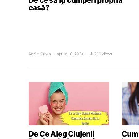
De ce să îți cumperi propria
casă?
Achim Groza
aprilie 10, 2024
216 views
De Ce Aleg Clujenii
Cum a