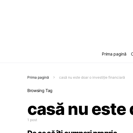
Prima pagină
C
Prima pagină
casă nu este doar o investiție financiară
Browsing Tag
casă nu este 
1 post