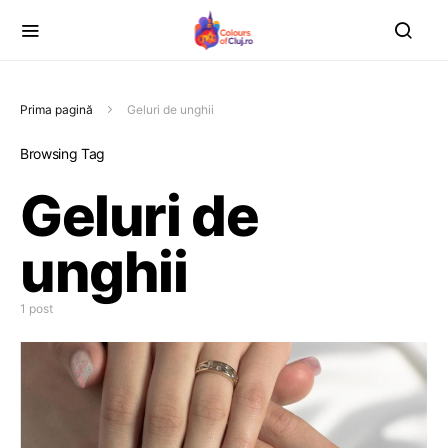
Prima pagină
Geluri de unghii
Browsing Tag
Geluri de
unghii
1 post