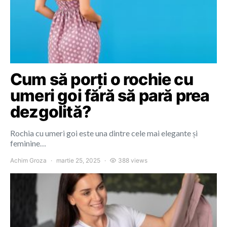
Cum să porți o rochie cu
umeri goi fără să pară prea
dezgolită?
Rochia cu umeri goi este una dintre cele mai elegante și
feminine…
Achim Groza
martie 25, 2025
388 views