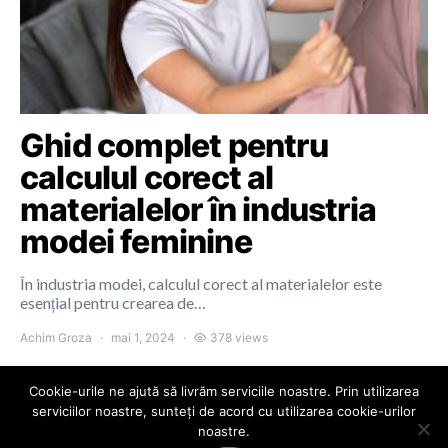
Ghid complet pentru
calculul corect al
materialelor în industria
modei feminine
În industria modei, calculul corect al materialelor este
esențial pentru crearea de…
Achim Groza
mai 1, 2024
378 views
Cookie-urile ne ajută să livrăm serviciile noastre. Prin utilizarea
serviciilor noastre, sunteți de acord cu utilizarea cookie-urilor
noastre.
Colours of Cluj