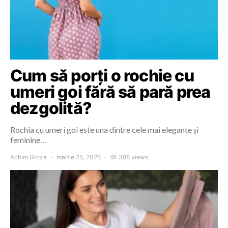
Cum să porți o rochie cu
umeri goi fără să pară prea
dezgolită?
Rochia cu umeri goi este una dintre cele mai elegante și
feminine…
Achim Groza
martie 25, 2025
388 views