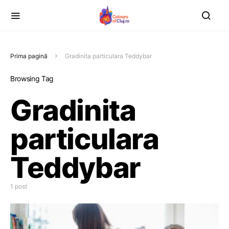
Prima pagină
Gradinita particulara Teddybar
Browsing Tag
Gradinita
particulara
Teddybar
1 post