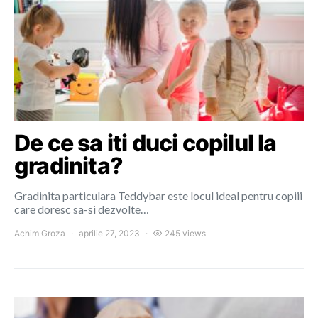
De ce sa iti duci copilul la
gradinita?
Gradinita particulara Teddybar este locul ideal pentru copiii
care doresc sa-si dezvolte…
Achim Groza
aprilie 27, 2023
245 views