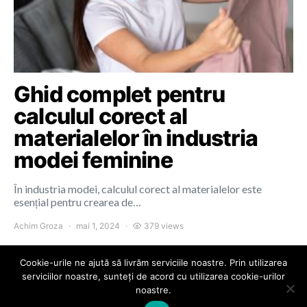
Ghid complet pentru
calculul corect al
materialelor în industria
modei feminine
În industria modei, calculul corect al materialelor este
esențial pentru crearea de…
Achim Groza
mai 1, 2024
379 views
Cookie-urile ne ajută să livrăm serviciile noastre. Prin utilizarea
serviciilor noastre, sunteți de acord cu utilizarea cookie-urilor
noastre.
Colours of Cluj