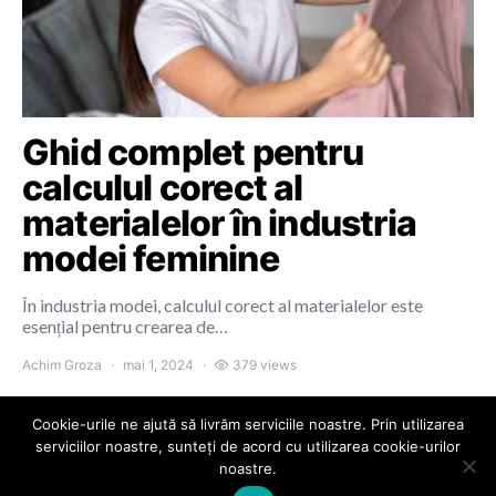
Ghid complet pentru
calculul corect al
materialelor în industria
modei feminine
În industria modei, calculul corect al materialelor este
esențial pentru crearea de…
Achim Groza
mai 1, 2024
379 views
Cookie-urile ne ajută să livrăm serviciile noastre. Prin utilizarea
serviciilor noastre, sunteți de acord cu utilizarea cookie-urilor
noastre.
Colours of Cluj