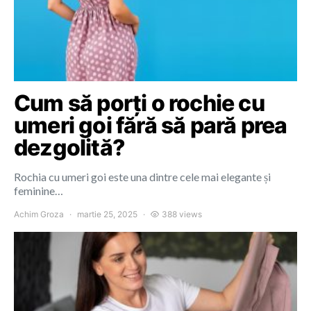
Cum să porți o rochie cu
umeri goi fără să pară prea
dezgolită?
Rochia cu umeri goi este una dintre cele mai elegante și
feminine…
Achim Groza
martie 25, 2025
388 views