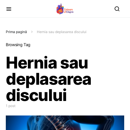
Prima pagină
Hernia sau deplasarea discului
Browsing Tag
Hernia sau
deplasarea
discului
1 post