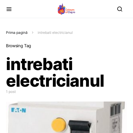
Prima pagină
intrebati electricianul
Browsing Tag
intrebati
electricianul
1 post