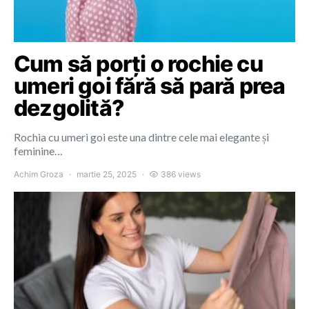
Cum să porți o rochie cu
umeri goi fără să pară prea
dezgolită?
Rochia cu umeri goi este una dintre cele mai elegante și
feminine…
Achim Groza
martie 25, 2025
386 views