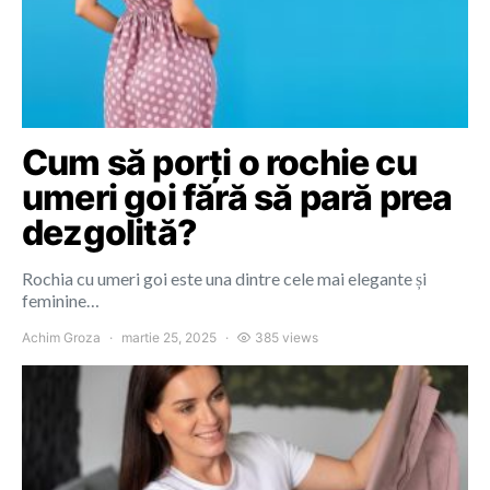
Cum să porți o rochie cu
umeri goi fără să pară prea
dezgolită?
Rochia cu umeri goi este una dintre cele mai elegante și
feminine…
Achim Groza
martie 25, 2025
385 views