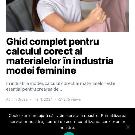
Ghid complet pentru
calculul corect al
materialelor în industria
modei feminine
În industria modei, calculul corect al materialelor este
esențial pentru crearea de…
Achim Groza
mai 1, 2024
375 views
Cookie-urile ne ajută să livrăm serviciile noastre. Prin utilizarea
serviciilor noastre, sunteți de acord cu utilizarea cookie-urilor
noastre.
Colours of Cluj