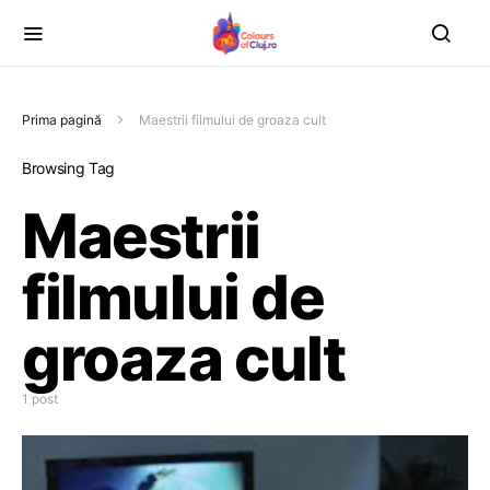
Prima pagină
Maestrii filmului de groaza cult
Browsing Tag
Maestrii
filmului de
groaza cult
1 post