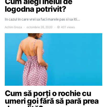
Cum alegi inelul de
logodna potrivit?
In cazul in care vrei sa faci marele pas si sa iti…
Achim Groza
octombrie 26, 2020
401 views
Cum să porți o rochie cu
umeri goi fără să pară prea