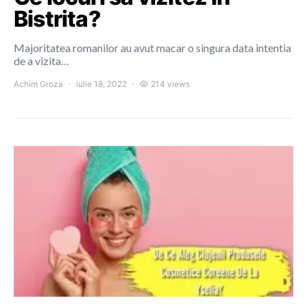
Bistrita?
Majoritatea romanilor au avut macar o singura data intentia
de a vizita…
Achim Groza
iulie 18, 2022
214 views