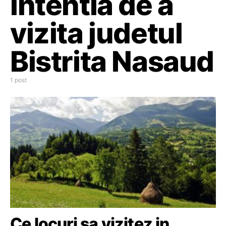
intentia de a
vizita judetul
Bistrita Nasaud
1 post
Ce locuri sa vizitez in