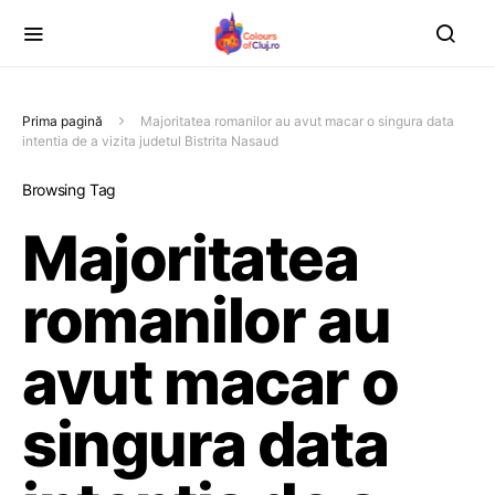
Prima pagină
Majoritatea romanilor au avut macar o singura data
intentia de a vizita judetul Bistrita Nasaud
Browsing Tag
Majoritatea
romanilor au
avut macar o
singura data