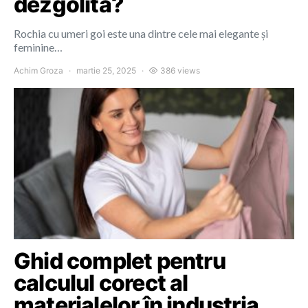
dezgolită?
Rochia cu umeri goi este una dintre cele mai elegante și
feminine…
Achim Groza
martie 25, 2025
386 views
Ghid complet pentru
calculul corect al
materialelor în industria