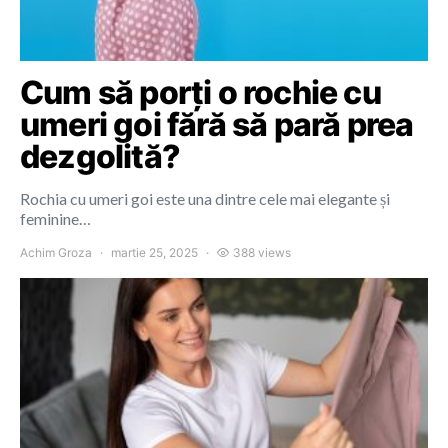
Cum să porți o rochie cu
umeri goi fără să pară prea
dezgolită?
Rochia cu umeri goi este una dintre cele mai elegante și
feminine…
Achim Groza
martie 25, 2025
388 views