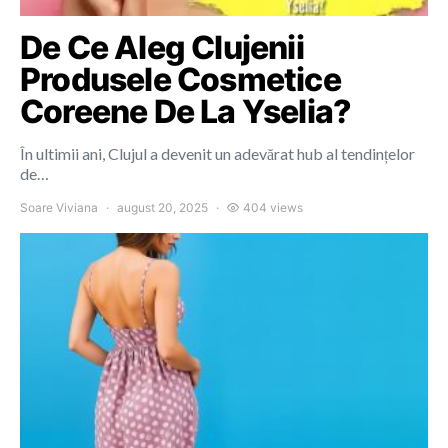
De Ce Aleg Clujenii
Produsele Cosmetice
Coreene De La Yselia?
În ultimii ani, Clujul a devenit un adevărat hub al tendințelor
de…
Soare Viviana
august 20, 2025
404 views