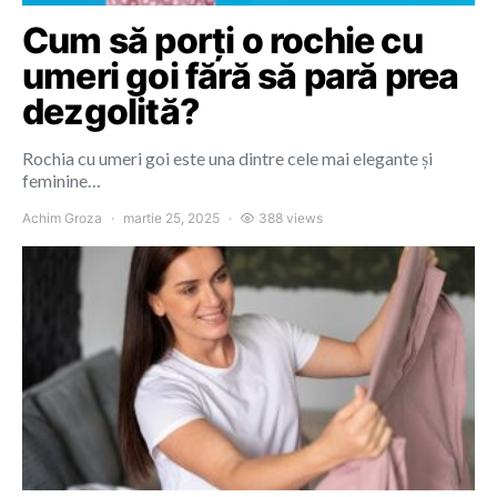
Cum să porți o rochie cu
umeri goi fără să pară prea
dezgolită?
Rochia cu umeri goi este una dintre cele mai elegante și
feminine…
Achim Groza
martie 25, 2025
388 views