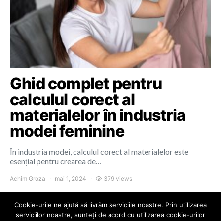
Ghid complet pentru
calculul corect al
materialelor în industria
modei feminine
În industria modei, calculul corect al materialelor este
esențial pentru crearea de…
Achim Groza
mai 1, 2024
379 views
Cookie-urile ne ajută să livrăm serviciile noastre. Prin utilizarea
serviciilor noastre, sunteți de acord cu utilizarea cookie-urilor