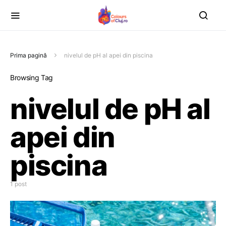
Prima pagină
nivelul de pH al apei din piscina
Browsing Tag
nivelul de pH al
apei din
piscina
1 post