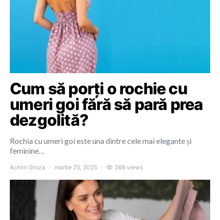
Cum să porți o rochie cu
umeri goi fără să pară prea
dezgolită?
Rochia cu umeri goi este una dintre cele mai elegante și
feminine…
Achim Groza
martie 25, 2025
388 views