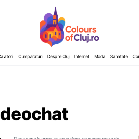
alatorii
Cumparaturi
Despre Cluj
Internet
Moda
Sanatate
Co
videochat
Daca pana in urma cu ceva timp, un numar mare de