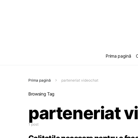
Prima pagină
C
Prima pagină
parteneriat videochat
Browsing Tag
parteneriat 
1 post