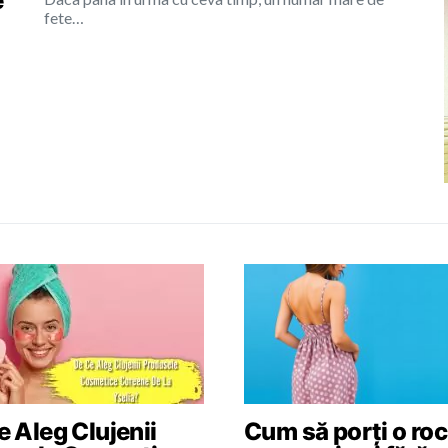
e
fete…
 Aleg Clujenii
Cum să porți o roc