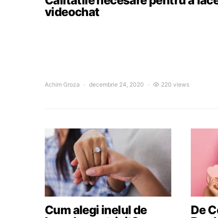
Calitatile necesare pentru a fac
videochat
Achim Groza
decembrie 24, 2020
220 views
Cum alegi inelul de
De Ce