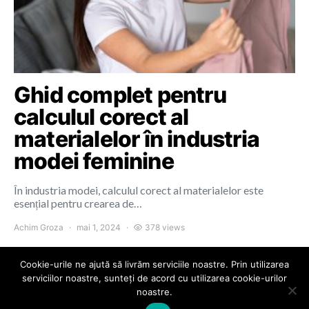
Ghid complet pentru
calculul corect al
materialelor în industria
modei feminine
În industria modei, calculul corect al materialelor este
esențial pentru crearea de…
Achim Groza
mai 1, 2024
378 views
Cookie-urile ne ajută să livrăm serviciile noastre. Prin utilizarea
serviciilor noastre, sunteți de acord cu utilizarea cookie-urilor
noastre.
Colours of Cluj