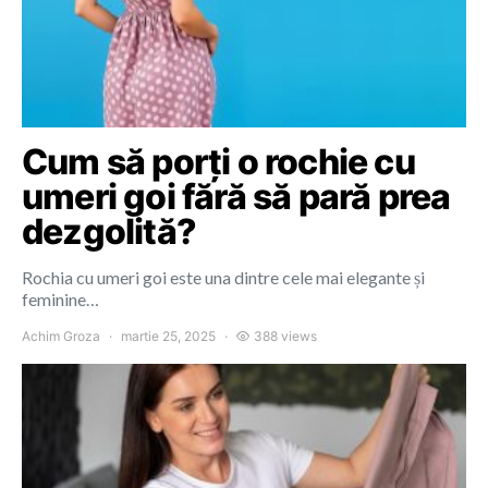
Cum să porți o rochie cu
umeri goi fără să pară prea
dezgolită?
Rochia cu umeri goi este una dintre cele mai elegante și
feminine…
Achim Groza
martie 25, 2025
388 views