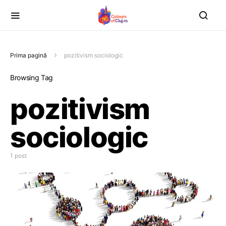
Prima pagină
pozitivism sociologic
Browsing Tag
pozitivism
sociologic
1 post