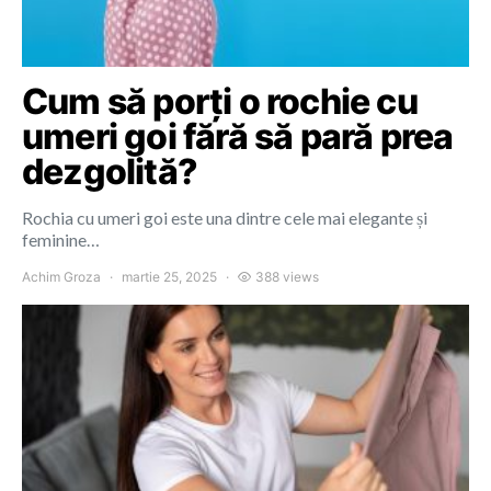
Cum să porți o rochie cu
umeri goi fără să pară prea
dezgolită?
Rochia cu umeri goi este una dintre cele mai elegante și
feminine…
Achim Groza
martie 25, 2025
388 views