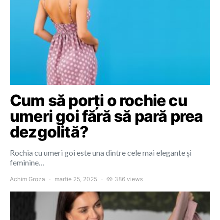
Cum să porți o rochie cu
umeri goi fără să pară prea
dezgolită?
Rochia cu umeri goi este una dintre cele mai elegante și
feminine…
Achim Groza
martie 25, 2025
386 views