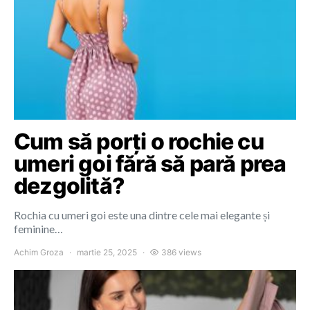
Cum să porți o rochie cu
umeri goi fără să pară prea
dezgolită?
Rochia cu umeri goi este una dintre cele mai elegante și
feminine…
Achim Groza
martie 25, 2025
386 views