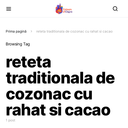
Prima pagină
reteta traditionala de cozonac cu rahat si cacao
Browsing Tag
reteta
traditionala de
cozonac cu
rahat si cacao
1 post