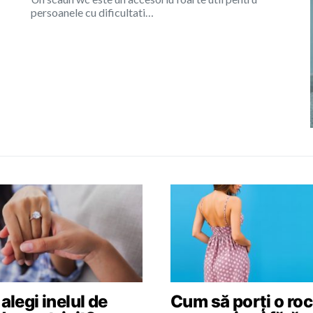
persoanele cu dificultati…
legi inelul de
Cum să porți o roc