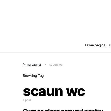
Prima pagină
C
Prima pagină
scaun wc
Browsing Tag
scaun wc
1 post