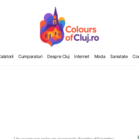
alatorii
Cumparaturi
Despre Cluj
Internet
Moda
Sanatate
Co
Un scaun wc este un accesoriu foarte util pentru