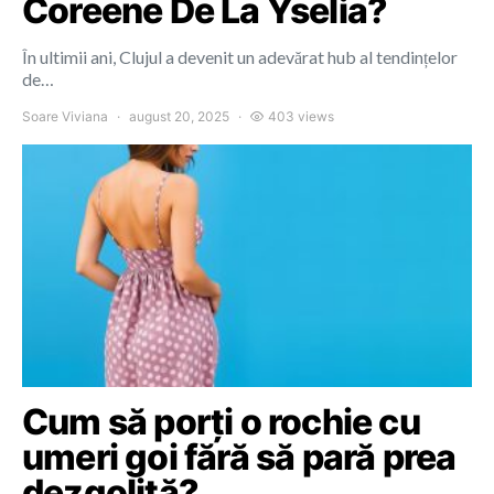
Coreene De La Yselia?
În ultimii ani, Clujul a devenit un adevărat hub al tendințelor
de…
Soare Viviana
august 20, 2025
403 views
Cum să porți o rochie cu
umeri goi fără să pară prea
dezgolită?