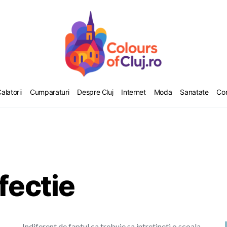
alatorii
Cumparaturi
Despre Cluj
Internet
Moda
Sanatate
Co
fectie
Indiferent de faptul ca trebuie sa intretineti o scoala,