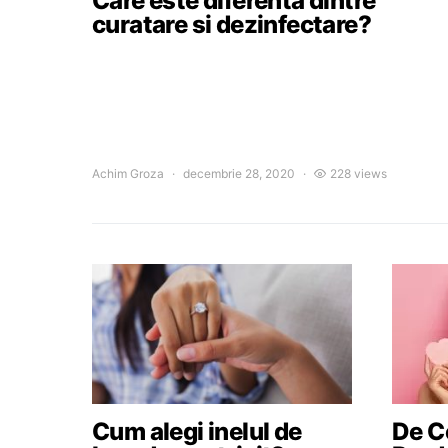
Care este diferenta dintre
curatare si dezinfectare?
Achim Groza
decembrie 28, 2020
228 views
Cum alegi inelul de
De Ce