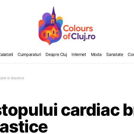
alatorii
Cumparaturi
Despre Cluj
Internet
Moda
Sanatate
Co
ate si drastice
topului cardiac b
rastice