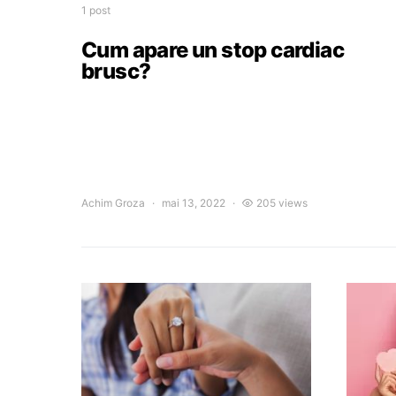
1 post
Cum apare un stop cardiac
brusc?
Achim Groza
mai 13, 2022
205 views