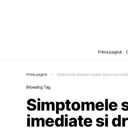
Prima pagină
C
Prima pagină
Simptomele stopului cardiac brusc sunt imedi
Browsing Tag
Simptomele s
imediate si d