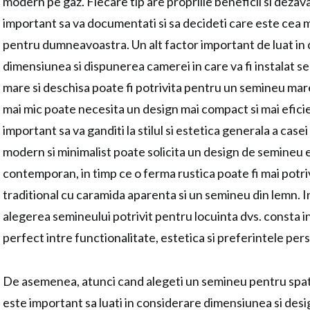
modern pe gaz. Fiecare tip are propriile beneficii si dezav
important sa va documentati si sa decideti care este cea 
pentru dumneavoastra.
Un alt factor important de luat in
dimensiunea si dispunerea camerei in care va fi instalat s
mare si deschisa poate fi potrivita pentru un semineu mare
mai mic poate necesita un design mai compact si mai eficien
important sa va ganditi la stilul si estetica generala a casei
modern si minimalist poate solicita un design de semineu e
contemporan, in timp ce o ferma rustica poate fi mai potr
traditional cu caramida aparenta si un semineu din lemn. I
alegerea semineului potrivit pentru locuinta dvs. consta in
perfect intre functionalitate, estetica si preferintele per
De asemenea, atunci cand alegeti un semineu pentru spa
este important sa luati in considerare dimensiunea si des