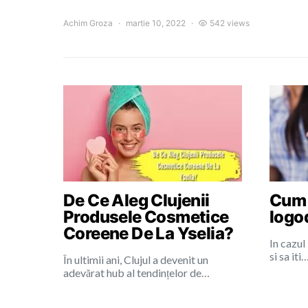
Achim Groza
martie 10, 2022
542 views
De Ce Aleg Clujenii
Cum a
Produsele Cosmetice
logo
Coreene De La Yselia?
In cazul
si sa iti
În ultimii ani, Clujul a devenit un
adevărat hub al tendințelor de…