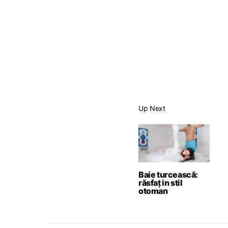
Up Next
Baie turcească:
răsfaț in stil
otoman