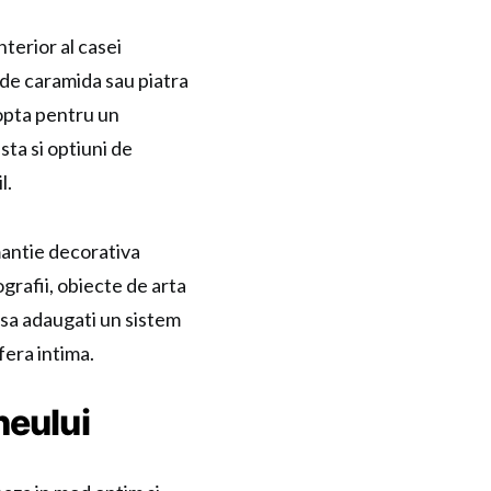
terior al casei
 de caramida sau piatra
opta pentru un
sta si optiuni de
l.
mantie decorativa
grafii, obiecte de arta
sa adaugati un sistem
fera intima.
neului