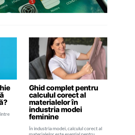
hie
Ghid complet pentru
să
calculul corect al
tă?
materialelor în
industria modei
intre
feminine
…
În industria modei, calculul corect al
materialelor este esențial pentru