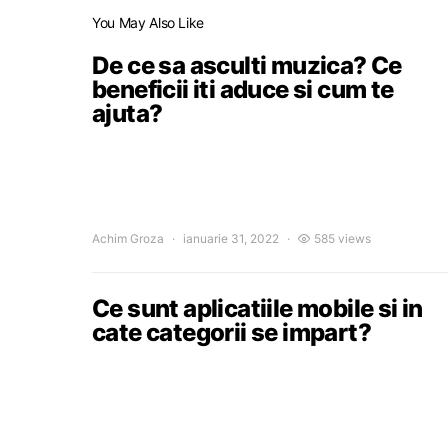
You May Also Like
De ce sa asculti muzica? Ce
beneficii iti aduce si cum te
ajuta?
Achim Groza
ianuarie 31, 2022
585 views
Ce sunt aplicatiile mobile si in
cate categorii se impart?