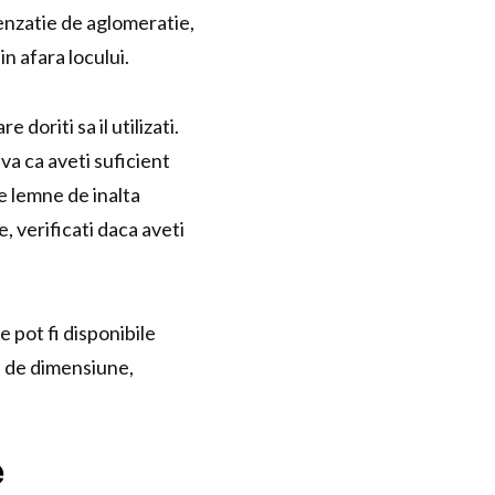
enzatie de aglomeratie,
n afara locului.
 doriti sa il utilizati.
va ca aveti suficient
de lemne de inalta
, verificati daca aveti
 pot fi disponibile
ie de dimensiune,
e