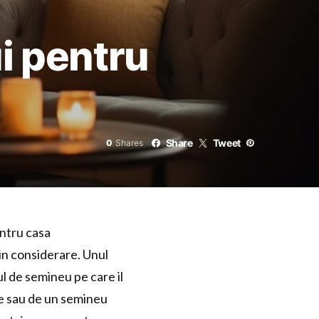
i pentru
Share
Tweet
0
Shares
entru casa
 in considerare. Unul
ul de semineu pe care il
ne sau de un semineu