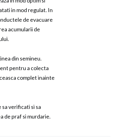
aza in mod optim si
ratati in mod regulat. In
 conductele de evacuare
irea acumularii de
lui.
ginea din semineu.
pient pentru a colecta
aceasca complet inainte
a verificati si sa
ea de praf si murdarie.