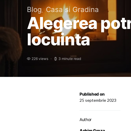
Blog
Casa si Gradina
Alegerea potr
locuinta
226 views
3 minute read
Published on
25 septembrie 2023
Author
Achim Groza