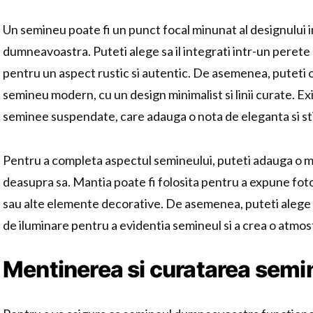
Un semineu poate fi un punct focal minunat al designului in
dumneavoastra. Puteti alege sa il integrati intr-un perete
pentru un aspect rustic si autentic. De asemenea, puteti 
semineu modern, cu un design minimalist si linii curate. Exi
seminee suspendate, care adauga o nota de eleganta si sti
Pentru a completa aspectul semineului, puteti adauga o 
deasupra sa. Mantia poate fi folosita pentru a expune foto
sau alte elemente decorative. De asemenea, puteti alege 
de iluminare pentru a evidentia semineul si a crea o atmos
Mentinerea si curatarea semi