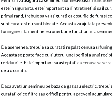
Pentru a va asigura ca semineul dumneavoastra functione
este in siguranta, este important sa il intretineti si sa il cu
primul rand, trebuie sa va asigurati ca cosurile de fum si
sunt curate si nu sunt blocate. Aceasta va ajuta la preven
funingine si la mentinerea unei bune functionari a semineu
De asemenea, trebuie sa curatati regulat cenusa si funin
Aceasta se poate face cu ajutorul unei perii si a unui reci
reziduurile. Este important sa asteptati ca cenusa sa se r
de a o curata.
Daca aveti un semineu pe baza de gaz sau electric, trebuie s
curatati orice filtre sau orificii pentru a preveni acumular