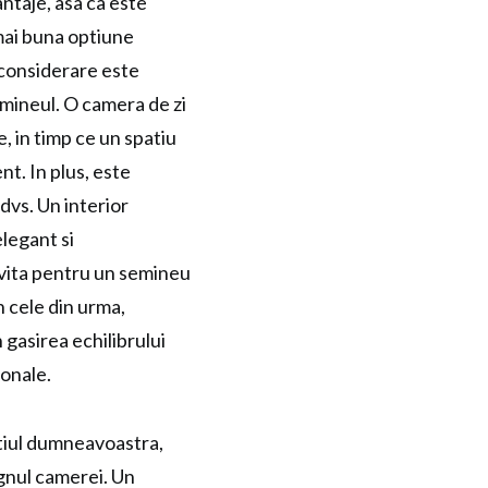
antaje, asa ca este
mai buna optiune
 considerare este
emineul. O camera de zi
, in timp ce un spatiu
t. In plus, este
 dvs. Un interior
legant si
ivita pentru un semineu
n cele din urma,
 gasirea echilibrului
sonale.
tiul dumneavoastra,
ignul camerei. Un