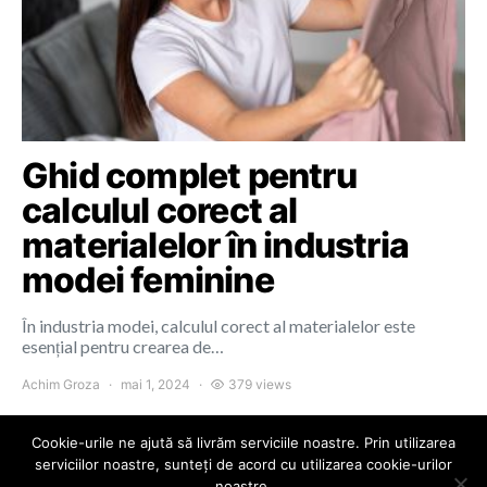
Ghid complet pentru
calculul corect al
materialelor în industria
modei feminine
În industria modei, calculul corect al materialelor este
esențial pentru crearea de…
Achim Groza
mai 1, 2024
379 views
Cookie-urile ne ajută să livrăm serviciile noastre. Prin utilizarea
serviciilor noastre, sunteți de acord cu utilizarea cookie-urilor
noastre.