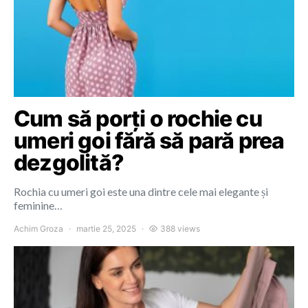
Cum să porți o rochie cu
umeri goi fără să pară prea
dezgolită?
Rochia cu umeri goi este una dintre cele mai elegante și
feminine…
Achim Groza
martie 25, 2025
388 views