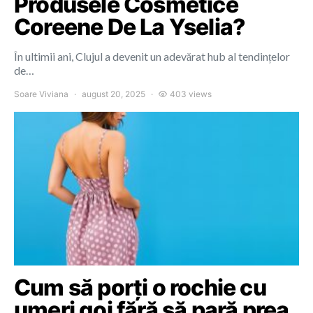
Produsele Cosmetice
Coreene De La Yselia?
În ultimii ani, Clujul a devenit un adevărat hub al tendințelor
de…
Soare Viviana
august 20, 2025
403 views
Cum să porți o rochie cu
umeri goi fără să pară prea