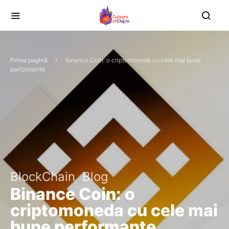
Prima pagină
Binance Coin: o criptomoneda cu cele mai bune
performante
BlockChain
Blog
Binance Coin: o
criptomoneda cu cele mai
bune performante