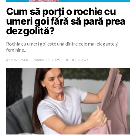
Cum să porți o rochie cu
umeri goi fără să pară prea
dezgolită?
Rochia cu umeri goi este una dintre cele mai elegante și
feminine…
Achim Groza
martie 25, 2025
388 views