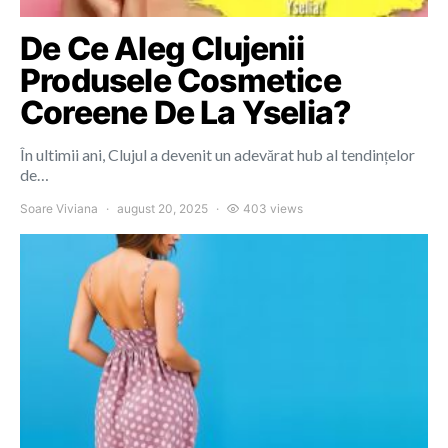
De Ce Aleg Clujenii
Produsele Cosmetice
Coreene De La Yselia?
În ultimii ani, Clujul a devenit un adevărat hub al tendințelor
de…
Soare Viviana
august 20, 2025
403 views