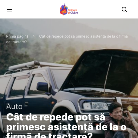
Prima pagină
Cât de repede pot să primesc asistență de la o firmă
de tractare?
Auto
Cât de repede pot să
primesc asistență de la o
firmă de tractare?