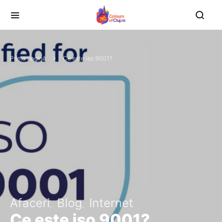
Prima pagină
Ce este iso 9001?
Afaceri
Blog
Internet
Ce este iso 9001?