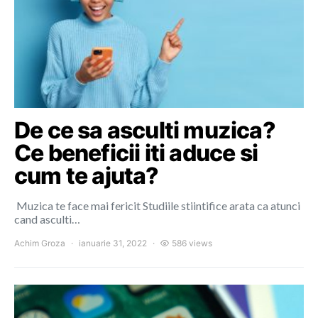
De ce sa asculti muzica?
Ce beneficii iti aduce si
cum te ajuta?
Muzica te face mai fericit Studiile stiintifice arata ca atunci
cand asculti…
Achim Groza
ianuarie 31, 2022
586 views