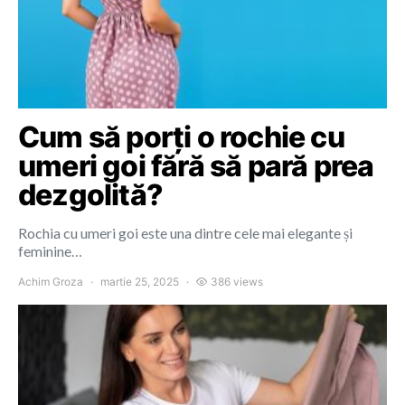
Cum să porți o rochie cu
umeri goi fără să pară prea
dezgolită?
Rochia cu umeri goi este una dintre cele mai elegante și
feminine…
Achim Groza
martie 25, 2025
386 views