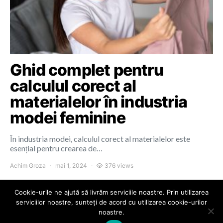
Ghid complet pentru
calculul corect al
materialelor în industria
modei feminine
În industria modei, calculul corect al materialelor este
esențial pentru crearea de…
Achim Groza
mai 1, 2024
376 views
Cookie-urile ne ajută să livrăm serviciile noastre. Prin utilizarea
serviciilor noastre, sunteți de acord cu utilizarea cookie-urilor
noastre.
Colours of Cluj