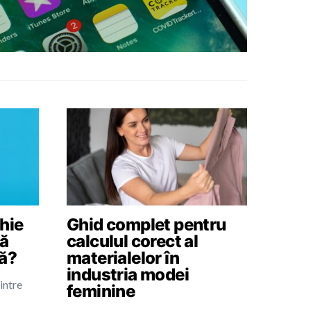
hie
Ghid complet pentru
să
calculul corect al
tă?
materialelor în
industria modei
intre
feminine
…