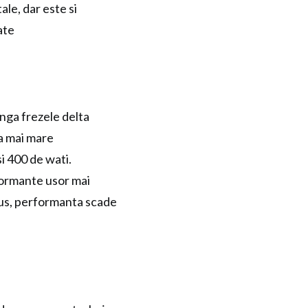
ale, dar este si
ate
anga frezele delta
ea mai mare
i 400 de wati.
rformante usor mai
lus, performanta scade