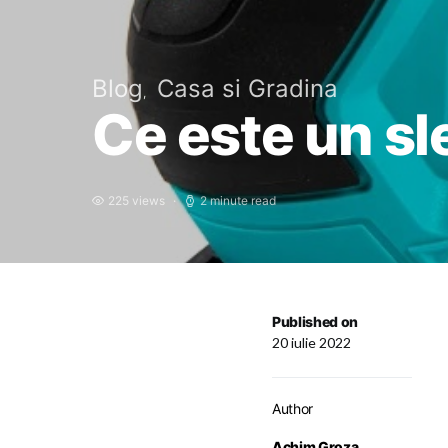
Blog
Casa si Gradina
Ce este un sl
225 views
2 minute read
Published on
20 iulie 2022
Author
Achim Groza