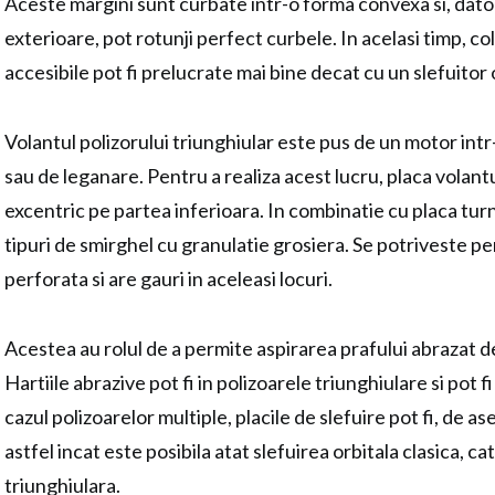
Aceste margini sunt curbate intr-o forma convexa si, dator
exterioare, pot rotunji perfect curbele. In acelasi timp, col
accesibile pot fi prelucrate mai bine decat cu un slefuitor
Volantul polizorului triunghiular este pus de un motor intr
sau de leganare. Pentru a realiza acest lucru, placa volan
excentric pe partea inferioara. In combinatie cu placa turn
tipuri de smirghel cu granulatie grosiera. Se potriveste pe
perforata si are gauri in aceleasi locuri.
Acestea au rolul de a permite aspirarea prafului abrazat d
Hartiile abrazive pot fi in polizoarele triunghiulare si pot f
cazul polizoarelor multiple, placile de slefuire pot fi, de 
astfel incat este posibila atat slefuirea orbitala clasica, cat
triunghiulara.