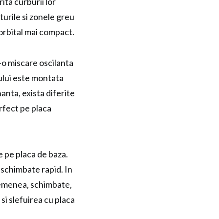
ita curburii lor
turile si zonele greu
 orbital mai compact.
-o miscare oscilanta
tului este montata
anta, exista diferite
rfect pe placa
e pe placa de baza.
i schimbate rapid. In
asemenea, schimbate,
 si slefuirea cu placa