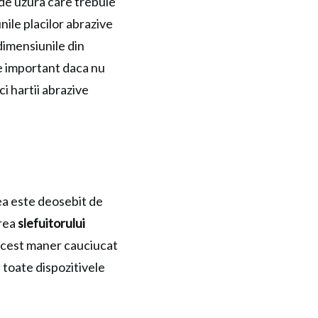
a de uzura care trebuie
nile placilor abrazive
 dimensiunile din
e important daca nu
ci hartii abrazive
ea este deosebit de
area
slefuitorului
 Acest maner cauciucat
 toate dispozitivele