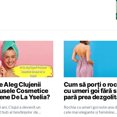
 Aleg Clujenii
Cum să porți o roc
usele Cosmetice
cu umeri goi fără 
ene De La Yselia?
pară prea dezgoli
i ani, Clujul a devenit un
Rochia cu umeri goi este una d
 hub al tendințelor de…
cele mai elegante și feminine