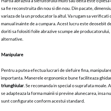
Hartia abraziva a slefuitorului multi sau delta este o pies
sa fie reconstruita din nou si din nou. Din pacate, dimensiu
variaza de la un producator la altul. Va rugam sa verificati
manual inainte de a cumpara. Acest lucru este deosebit d
doriti sa folositi foile abrazive scumpe ale producatorului, 
alternative.
Manipulare
Pentru a putea efectua lucrari de slefuire fina, manipular
importanta. Manerele ergonomice bune faciliteaza ghid
triunghiular
. Se recomanda in special o suprafata moale.
se adapteaza la forma mainii si previne alunecarea, insa nu
sunt configurate conform acestui standard.