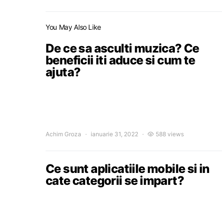
You May Also Like
De ce sa asculti muzica? Ce
beneficii iti aduce si cum te
ajuta?
Achim Groza
ianuarie 31, 2022
588 views
Ce sunt aplicatiile mobile si in
cate categorii se impart?