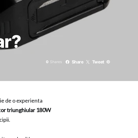
ar?
Share
Tweet
0
Shares
oie de o experienta
tor triunghiular 180W
ipii.