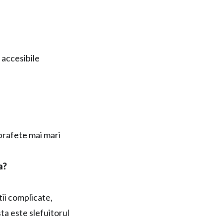
 accesibile
uprafete mai mari
a?
tii complicate,
ta este slefuitorul