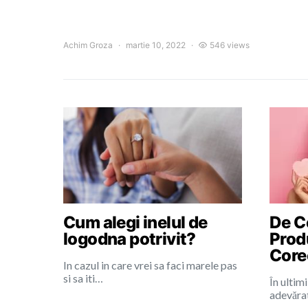
Achim Groza
martie 10, 2022
546 views
Cum alegi inelul de
De Ce
logodna potrivit?
Prod
Core
In cazul in care vrei sa faci marele pas
si sa iti…
În ultimi
adevărat