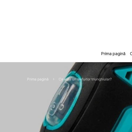
Prima pagină
C
Prima pagină
Ce este un slefuitor triunghiular?