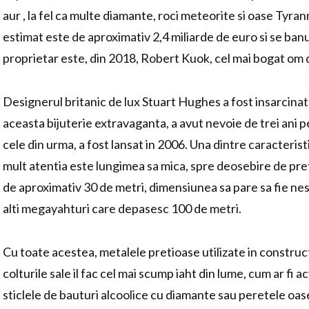
aur , la fel ca multe diamante, roci meteorite si oase Tyr
estimat este de aproximativ 2,4 miliarde de euro
si se ban
proprietar este, din 2018, Robert Kuok, cel mai bogat om 
Designerul britanic de lux Stuart Hughes a fost insarcinat
aceasta bijuterie extravaganta, a avut nevoie de trei ani pe
cele din urma, a fost lansat in 2006. Una dintre caracterist
mult atentia este lungimea sa mica, spre deosebire de pre
de aproximativ 30 de metri, dimensiunea sa pare sa fie nes
alti megayahturi care depasesc 100 de metri.
Cu toate acestea, metalele pretioase utilizate in construct
colturile sale il fac cel mai scump iaht din lume, cum ar fi a
sticlele de bauturi alcoolice cu diamante sau peretele oa