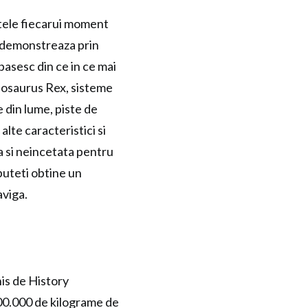
ntele fiecarui moment
o demonstreaza prin
pasesc din ce in ce mai
nnosaurus Rex, sisteme
 din lume, piste de
alte caracteristici si
a si neincetata pentru
puteti obtine un
aviga.
his de History
100.000 de kilograme de