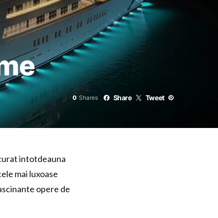
ume
Share
Tweet
0
Shares
ncurat intotdeauna
cele mai luxoase
ascinante opere de