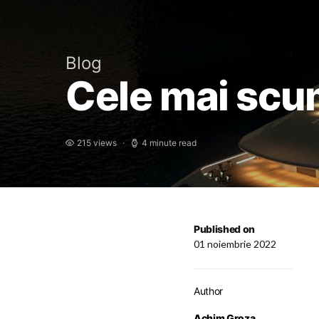
Blog
Cele mai scum
215 views
4 minute read
Published on
01 noiembrie 2022
Author
Achim Groza