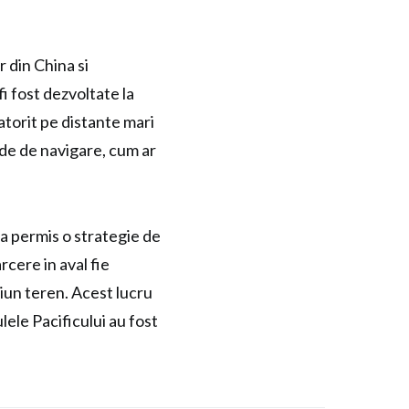
 din China si
fi fost dezvoltate la
atorit pe distante mari
de de navigare, cum ar
a permis o strategie de
rcere in aval fie
ciun teren. Acest lucru
ele Pacificului au fost