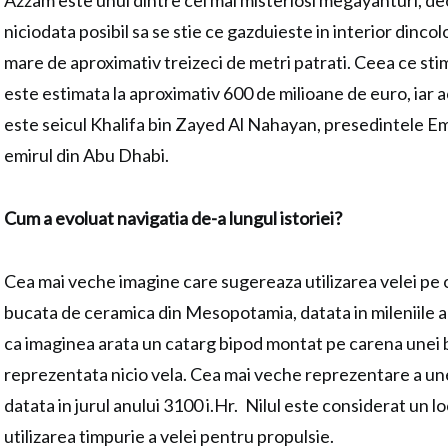
Azzam este unul dintre cei mai misteriosi megayahturi, de
niciodata posibil sa se stie ce gazduieste in interior dincol
mare de aproximativ treizeci de metri patrati. Ceea ce sti
este estimata la aproximativ 600 de milioane de euro, iar a
este seicul Khalifa bin Zayed Al Nahayan, presedintele Em
emirul din Abu Dhabi.
Cum a evoluat navigatia de-a lungul istoriei?
Cea mai veche imagine care sugereaza utilizarea velei pe o
bucata de ceramica din Mesopotamia, datata in mileniile al
ca imaginea arata un catarg bipod montat pe carena unei b
reprezentata nicio vela. Cea mai veche reprezentare a unei
datata in jurul anului 3100 i.Hr. Nilul este considerat un l
utilizarea timpurie a velei pentru propulsie.