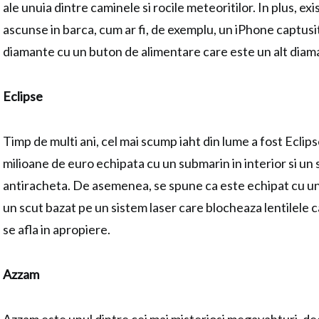
ale unuia dintre caminele si rocile meteoritilor. In plus, exi
ascunse in barca, cum ar fi, de exemplu, un iPhone captusit
diamante cu un buton de alimentare care este un alt diama
Eclipse
Timp de multi ani, cel mai scump iaht din lume a fost Eclip
milioane de euro
echipata cu un submarin in interior si un
antiracheta. De asemenea, se spune ca este echipat cu un
un scut bazat pe un sistem laser care blocheaza lentilele 
se afla in apropiere.
Azzam