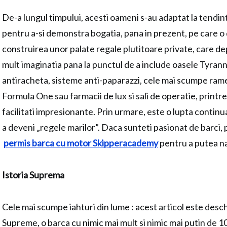
De-a lungul timpului, acesti oameni s-au adaptat la tendi
pentru a-si demonstra bogatia, pana in prezent, pe care 
construirea unor palate regale plutitoare private, care de
mult imaginatia pana la punctul de a include oasele Tyra
antiracheta, sisteme anti-paparazzi, cele mai scumpe rame
Formula One sau farmacii de lux si sali de operatie, printre 
facilitati impresionante. Prin urmare, este o lupta continu
a deveni „regele marilor”. Daca sunteti pasionat de barci, 
permis barca cu motor Skipperacademy
pentru a putea n
Istoria Suprema
Cele mai scumpe iahturi din lume : acest articol este desc
Supreme, o barca cu nimic mai mult si nimic mai putin de 