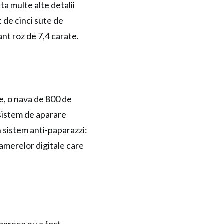
sta multe alte detalii
 de cinci sute de
nt roz de 7,4 carate.
se, o nava de 800 de
 sistem de aparare
 sistem anti-paparazzi:
camerelor digitale care