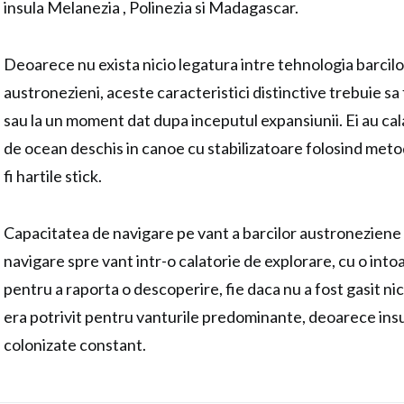
insula Melanezia , Polinezia si Madagascar.
Deoarece nu exista nicio legatura intre tehnologia barcilor
austronezieni, aceste caracteristici distinctive trebuie sa 
sau la un moment dat dupa inceputul expansiunii. Ei au cal
de ocean deschis in canoe cu stabilizatoare folosind meto
fi hartile stick.
Capacitatea de navigare pe vant a barcilor austroneziene 
navigare spre vant intr-o calatorie de explorare, cu o intoa
pentru a raporta o descoperire, fie daca nu a fost gasit ni
era potrivit pentru vanturile predominante, deoarece insul
colonizate constant.