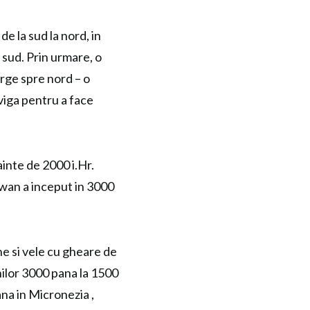
e la sud la nord, in
 sud. Prin urmare, o
rge spre nord – o
viga pentru a face
inte de 2000 i.Hr.
iwan a inceput in 3000
ne si vele cu gheare de
nilor 3000 pana la 1500
ana in Micronezia ,