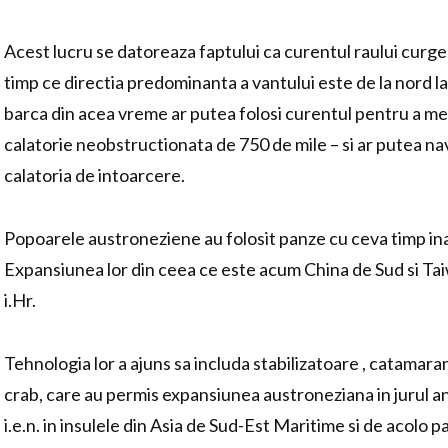
Acest lucru se datoreaza faptului ca curentul raului curge d
timp ce directia predominanta a vantului este de la nord la
barca din acea vreme ar putea folosi curentul pentru a me
calatorie neobstructionata de 750 de mile – si ar putea na
calatoria de intoarcere.
Popoarele austroneziene au folosit panze cu ceva timp ina
Expansiunea lor din ceea ce este acum China de Sud si Ta
i.Hr.
Tehnologia lor a ajuns sa includa stabilizatoare , catamara
crab, care au permis expansiunea austroneziana in jurul a
i.e.n. in insulele din Asia de Sud-Est Maritime si de acolo p