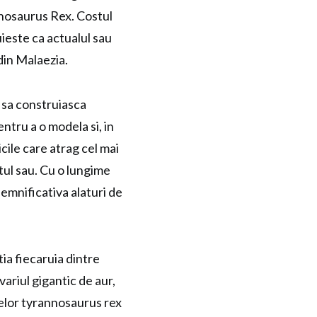
annosaurus Rex. Costul
uieste ca actualul sau
din Malaezia.
 sa construiasca
ntru a o modela si, in
icile care atrag cel mai
tul sau. Cu o lungime
emnificativa alaturi de
ia fiecaruia dintre
cvariul gigantic de aur,
selor tyrannosaurus rex