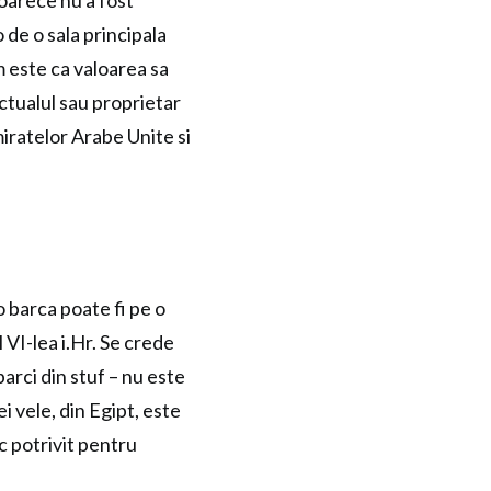
oarece nu a fost
o de o sala principala
m este ca valoarea sa
ctualul sau proprietar
iratelor Arabe Unite si
 barca poate fi pe o
 VI-lea i.Hr. Se crede
arci din stuf – nu este
 vele, din Egipt, este
oc potrivit pentru