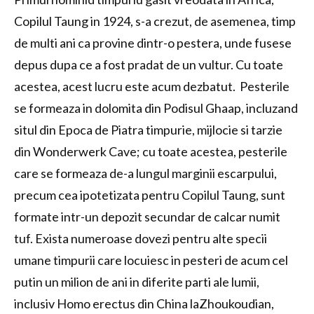
Copilul Taung in 1924, s-a crezut, de asemenea, timp
de multi ani ca provine dintr-o pestera, unde fusese
depus dupa ce a fost pradat de un vultur. Cu toate
acestea, acest lucru este acum dezbatut. Pesterile
se formeaza in dolomita din Podisul Ghaap, incluzand
situl din Epoca de Piatra timpurie, mijlocie si tarzie
din Wonderwerk Cave; cu toate acestea, pesterile
care se formeaza de-a lungul marginii escarpului,
precum cea ipotetizata pentru Copilul Taung, sunt
formate intr-un depozit secundar de calcar numit
tuf. Exista numeroase dovezi pentru alte specii
umane timpurii care locuiesc in pesteri de acum cel
putin un milion de ani in diferite parti ale lumii,
inclusiv Homo erectus din China laZhoukoudian,