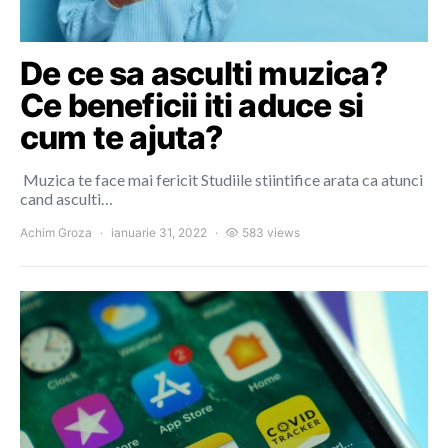
De ce sa asculti muzica?
Ce beneficii iti aduce si
cum te ajuta?
Muzica te face mai fericit Studiile stiintifice arata ca atunci
cand asculti…
Achim Groza
ianuarie 31, 2022
583 views