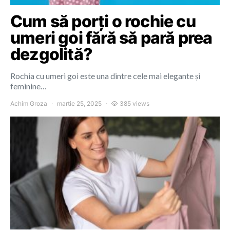
Cum să porți o rochie cu
umeri goi fără să pară prea
dezgolită?
Rochia cu umeri goi este una dintre cele mai elegante și
feminine…
Achim Groza
martie 25, 2025
385 views