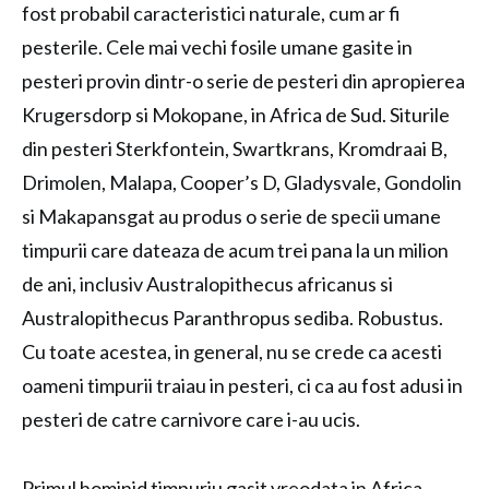
fost probabil caracteristici naturale, cum ar fi
pesterile. Cele mai vechi fosile umane gasite in
pesteri provin dintr-o serie de pesteri din apropierea
Krugersdorp si Mokopane, in Africa de Sud. Siturile
din pesteri Sterkfontein, Swartkrans, Kromdraai B,
Drimolen, Malapa, Cooper’s D, Gladysvale, Gondolin
si Makapansgat au produs o serie de specii umane
timpurii care dateaza de acum trei pana la un milion
de ani, inclusiv Australopithecus africanus si
Australopithecus Paranthropus sediba. Robustus.
Cu toate acestea, in general, nu se crede ca acesti
oameni timpurii traiau in pesteri, ci ca au fost adusi in
pesteri de catre carnivore care i-au ucis.
Primul hominid timpuriu gasit vreodata in Africa,