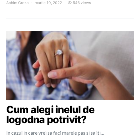
Achim Groza
martie 10, 2022
546 views
Cum alegi inelul de
logodna potrivit?
In cazul in care vrei sa faci marele pas si sa iti…