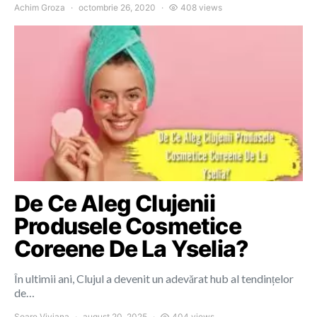
Achim Groza
octombrie 26, 2020
408 views
De Ce Aleg Clujenii
Produsele Cosmetice
Coreene De La Yselia?
În ultimii ani, Clujul a devenit un adevărat hub al tendințelor
de…
Soare Viviana
august 20, 2025
404 views