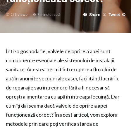
Share
Tweet
275 views
7 minute read
Într-o gospodărie, valvele de oprire a apei sunt
componente esențiale ale sistemului de instalații
sanitare. Acestea permit întreruperea fluxului de
apă în anumite secțiuni ale casei, facilitând lucrările
de reparație sau întreținere fără a fi necesar să
oprești alimentarea cu apă în întreaga locuință. Dar
cum îți dai seama dacă valvele de oprire a apei
funcționează corect? În acest articol, vom explora
metodele prin care poți verifica starea de