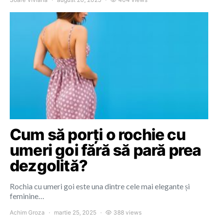
Cum să porți o rochie cu
umeri goi fără să pară prea
dezgolită?
Rochia cu umeri goi este una dintre cele mai elegante și
feminine…
Achim Groza
martie 25, 2025
388 views