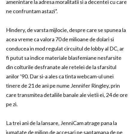
amenintare la adresa moralitatii si a decentei cu care
ne confruntam astazi”.
Hindery, de varsta mijlocie, despre care se spunea la
acea vreme ca valora 70 de milioane de dolari si
conducea in mod regulat circuitul de lobby al DC, ar
fi putut sa indice materiale blasfemiane nesfarsite
din colturile desfranate ale retelei de la sfarsitul
anilor ’90. Dar si-a ales ca tinta webcam-ul unei
tinere de 21 de ani pe nume Jennifer Ringley, prin
care transmitea detaliile banale ale vietii ei, 24 de ore
pe zi.
La trei ani de la lansare, JenniCam atrage pana la
jumatate de milion de accesari pe saptamana de pe