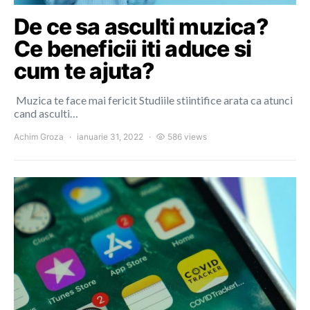
De ce sa asculti muzica?
Ce beneficii iti aduce si
cum te ajuta?
Muzica te face mai fericit Studiile stiintifice arata ca atunci
cand asculti…
Achim Groza
ianuarie 31, 2022
586 views