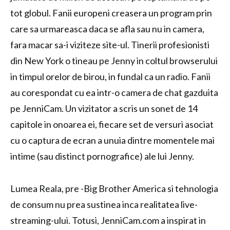
tot globul. Fanii europeni creasera un program prin
care sa urmareasca daca se afla sau nu in camera,
fara macar sa-i viziteze site-ul. Tinerii profesionisti
din New York o tineau pe Jenny in coltul browserului
in timpul orelor de birou, in fundal ca un radio. Fanii
au corespondat cu ea intr-o camera de chat gazduita
pe JenniCam. Un vizitator a scris un sonet de 14
capitole in onoarea ei, fiecare set de versuri asociat
cu o captura de ecran a unuia dintre momentele mai
intime (sau distinct pornografice) ale lui Jenny.
Lumea Reala, pre -Big Brother America si tehnologia
de consum nu prea sustinea inca realitatea live-
streaming-ului. Totusi, JenniCam.com a inspirat in