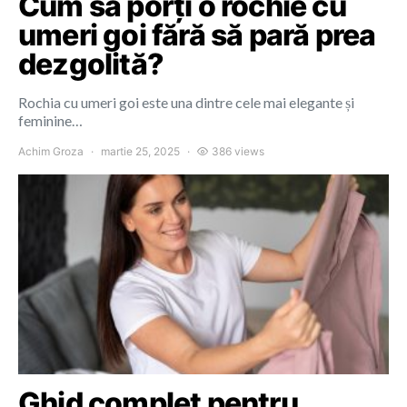
Cum să porți o rochie cu
umeri goi fără să pară prea
dezgolită?
Rochia cu umeri goi este una dintre cele mai elegante și
feminine…
Achim Groza
martie 25, 2025
386 views
Ghid complet pentru