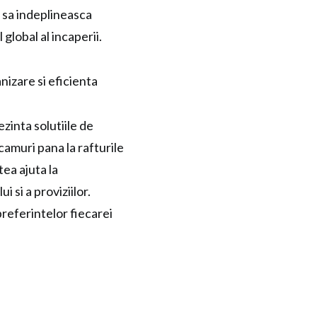
 sa indeplineasca
l global al incaperii.
nizare si eficienta
zinta solutiile de
camuri pana la rafturile
tea ajuta la
 si a proviziilor.
preferintelor fiecarei