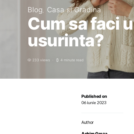
Blog
Casa si Gradina
Cum sa faci u
usurinta?
233 views
4 minute read
Published on
06 iunie 2023
Author
Achim Groza