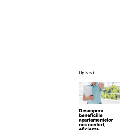
Up Next
Descopera
beneficiile
apartamentelor
noi: confort,
eficienta