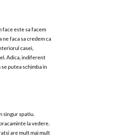
om face este sa facem
sa ne faca sa credem ca
nteriorul casei,
el. Adica, indiferent
 se putea schimba in
 singur spatiu.
mbracaminte la vedere.
rat
si are mult mai mult