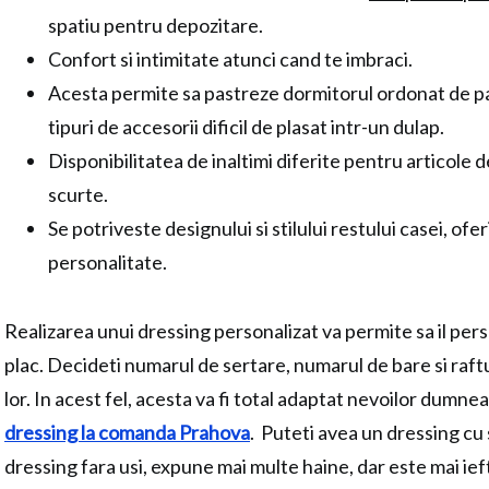
spatiu pentru depozitare.
Confort si intimitate atunci cand te imbraci.
Acesta permite sa pastreze dormitorul ordonat de pan
tipuri de accesorii dificil de plasat intr-un dulap.
Disponibilitatea de inaltimi diferite pentru articole 
scurte.
Se potriveste designului si stilului restului casei, ofe
personalitate.
Realizarea unui dressing personalizat va permite sa il per
plac. Decideti numarul de sertare, numarul de bare si raftu
lor. In acest fel, acesta va fi total adaptat nevoilor dumne
dressing la comanda Prahova
. Puteti avea un dressing cu 
dressing fara usi, expune mai multe haine, dar este mai iefti