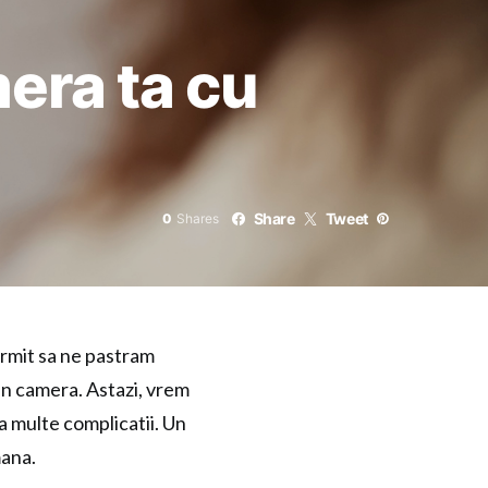
era ta cu
Share
Tweet
0
Shares
ermit sa ne pastram
in camera. Astazi, vrem
a multe complicatii. Un
mana.