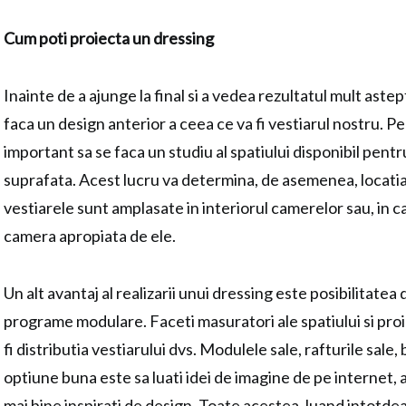
Cum poti proiecta un dressing
Inainte de a ajunge la final si a vedea rezultatul mult aste
faca un design anterior a ceea ce va fi vestiarul nostru. P
important sa se faca un studiu al spatiului disponibil pent
suprafata. Acest lucru va determina, de asemenea, locatia 
vestiarele sunt amplasate in interiorul camerelor sau, in ca
camera apropiata de ele.
Un alt avantaj al realizarii unui dressing este posibilitatea
programe modulare. Faceti masuratori ale spatiului si proi
fi distributia vestiarului dvs. Modulele sale, rafturile sale,
optiune buna este sa luati idei de imagine de pe internet, as
mai bine inspirati de design. Toate acestea, luand intotde