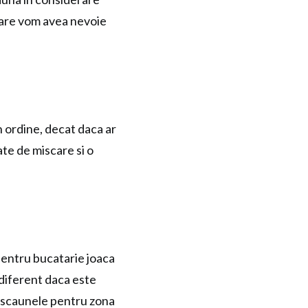
care vom avea nevoie
in ordine, decat daca ar
tate de miscare si o
pentru bucatarie joaca
Indiferent daca este
u scaunele pentru zona