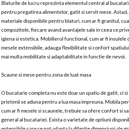
Blaturile de lucru reprezinta elementul central al bucatarie
pentru pregatirea alimentelor, gatit si servit mese. Astazi,
materiale disponibile pentru blaturi, cum ar fi granitul, cua
compozitele, fiecare avand avantajele sale in ceea ce priv
igiena si estetica. Mobilierul functional, cum ar fi insulele
mesele extensibile, adauga flexibilitate si confort spatiul
mai multa mobilitate si adaptabilitate in functie de nevoi.
Scaune si mese pentru zona de luat masa
O bucatarie completa nu este doar un spatiu de gatit, ci si 
prietenii se aduna pentru a lua masa impreuna. Mobila pen
cum ar fi mesele si scaunele, trebuie sa ofere confort si sa
general al bucatariei. Exista o varietate de optiuni disponi
extensibile care se pot adapta la diferite dimensiuni ale g