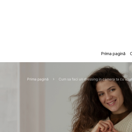
Prima pagină
C
Prima pagină
Cum sa faci un dressing in camera ta cu usur