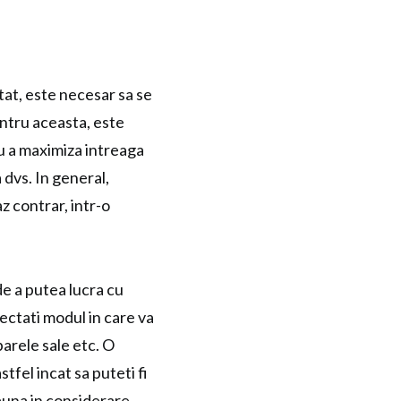
ptat, este necesar sa se
entru aceasta, este
ru a maximiza intreaga
dvs. In general,
z contrar, intr-o
 de a putea lucra cu
ectati modul in care va
 barele sale etc. O
tfel incat sa puteti fi
auna in considerare