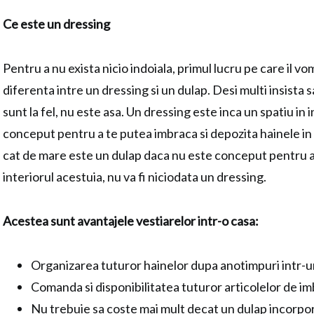
Ce este un dressing
Pentru a nu exista nicio indoiala, primul lucru pe care il v
diferenta intre un dressing si un dulap. Desi multi insista 
sunt la fel, nu este asa. Un dressing este inca un spatiu in i
conceput pentru a te putea imbraca si depozita hainele in 
cat de mare este un dulap daca nu este conceput pentru a
interiorul acestuia, nu va fi niciodata un dressing.
Acestea sunt avantajele vestiarelor intr-o casa:
Organizarea tuturor hainelor dupa anotimpuri intr-un
Comanda si disponibilitatea tuturor articolelor de i
Nu trebuie sa coste mai mult decat un
d
ulap incorpo