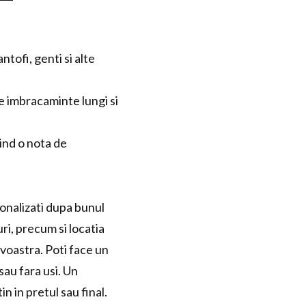
tofi, genti si alte
de imbracaminte lungi si
rind o nota de
sonalizati dupa bunul
ri, precum si locatia
avoastra. Poti face un
sau fara usi. Un
n in pretul sau final.