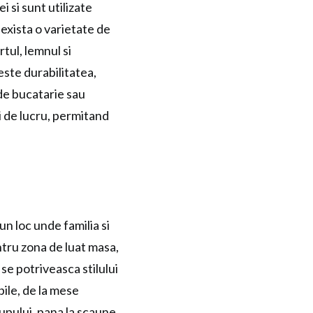
i si sunt utilizate
 exista o varietate de
rtul, lemnul si
este durabilitatea,
 de bucatarie sau
ui de lucru, permitand
un loc unde familia si
tru zona de luat masa,
 se potriveasca stilului
bile, de la mese
rupului, pana la scaune