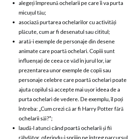
alegeți împreună ochelarii pe care îi va purta
micuțul tău;
asociază purtarea ochelarilor cu activități
plăcute, cum ar fi desenatul sau cititul;
arată-i exemple de personaje din desene
animate care poartă ochelari. Copiii sunt
influențați de ceea ce văd în jurul lor, iar
prezentarea unor exemple de copii sau
personaje celebre care poartă ochelari poate
ajuta copilul să accepte mai ușor ideea de a
purta ochelari de vedere. De exemplu, îl poți
întreba: „Cum crezi că ar fi Harry Potter fără
ochelarii săi?”;
laudă-l atunci când poartă ochelarii și fii
răbdător, oferindu-i sprijin pe întreg parcursul