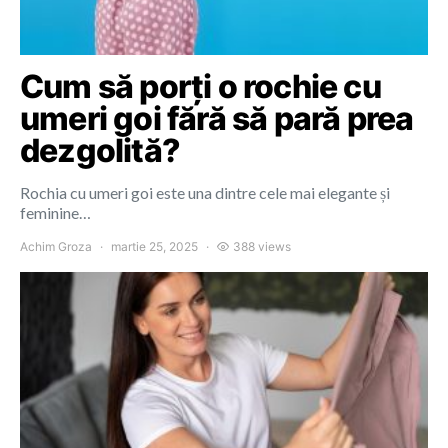
Cum să porți o rochie cu
umeri goi fără să pară prea
dezgolită?
Rochia cu umeri goi este una dintre cele mai elegante și
feminine…
Achim Groza
martie 25, 2025
388 views