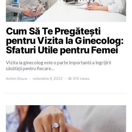
Cum Să Te Pregătești
pentru Vizita la Ginecolog:
Sfaturi Utile pentru Femei
Vizita la ginecolog este o parte importantă a îngrijirii
sănătății pentru fiecare…
Achim Groza
noiembrie 9, 2023
315 views