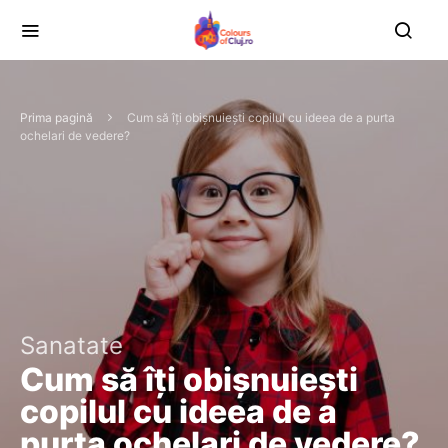
Prima pagină
Cum să îți obișnuiești copilul cu ideea de a purta
ochelari de vedere?
Sanatate
Cum să îți obișnuiești
copilul cu ideea de a
purta ochelari de vedere?