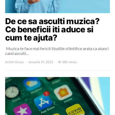
De ce sa asculti muzica?
Ce beneficii iti aduce si
cum te ajuta?
Muzica te face mai fericit Studiile stiintifice arata ca atunci
cand asculti…
Achim Groza
ianuarie 31, 2022
585 views