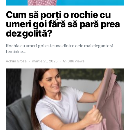
Cum să porți o rochie cu
umeri goi fără să pară prea
dezgolită?
Rochia cu umeri goi este una dintre cele mai elegante și
feminine…
Achim Groza
martie 25, 2025
386 views