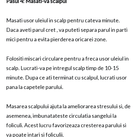
Pasul 4: Masati-va scalpul
Masati usor uleiul in scalp pentru cateva minute.
Daca aveti parul cret , va puteti separa parul in parti
mici pentru a evita pierderea oricarei zone.
Folositi miscari circulare pentru a freca usor uleiul in
scalp. Lucrati-va pe intregul scalp timp de 10-15
minute. Dupa ce ati terminat cu scalpul, lucrati usor
pana la capetele parului.
Masarea scalpului ajuta la ameliorarea stresului si, de
asemenea, imbunatateste circulatia sangelui la
foliculi. Acest lucru favorizeaza cresterea parului si
va poate intari si foliculii.