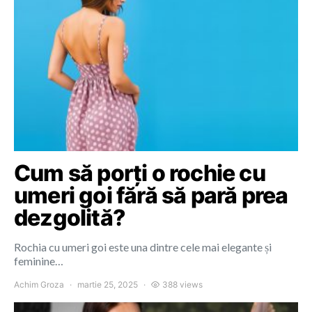
Cum să porți o rochie cu
umeri goi fără să pară prea
dezgolită?
Rochia cu umeri goi este una dintre cele mai elegante și
feminine…
Achim Groza
martie 25, 2025
388 views