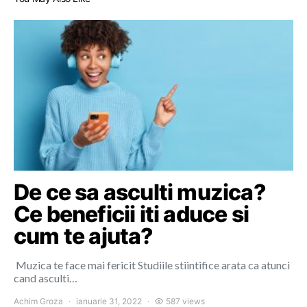
De ce sa asculti muzica?
Ce beneficii iti aduce si
cum te ajuta?
Muzica te face mai fericit Studiile stiintifice arata ca atunci
cand asculti…
Achim Groza
ianuarie 31, 2022
587 views