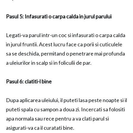
Pasul 5: Infasurati o carpa calda in jurul parului
Legati-va parul intr-un coc si infasurati o carpa calda
in jurul fruntii. Acest lucru face ca porii si cuticulele
sa se deschida, permitand o penetrare mai profunda
a uleiurilor in scalp si in foliculii de par.
Pasul 6: clatiti-l bine
Dupa aplicarea uleiului, il puteti lasa peste noapte si il
puteti spala cu sampon a doua zi. Incercati sa folositi
apa normala sau rece pentru a va clati parul si
asigurati-va ca il curatati bine.