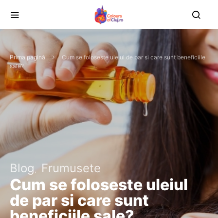
Prima pagină
Cum se foloseste uleiul de par si care sunt beneficiile
sale?
Blog
Frumusete
Cum se foloseste uleiul
de par si care sunt
beneficiile sale?