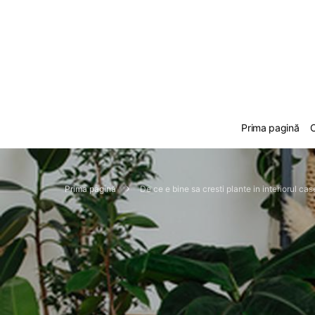
Prima pagină
C
Prima pagină
De ce e bine sa cresti plante in interiorul cas