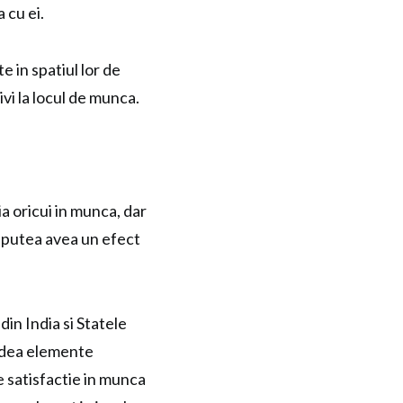
 cu ei.
e in spatiul lor de
ivi la locul de munca.
a oricui in munca, dar
ar putea avea un efect
in India si Statele
ludea elemente
re satisfactie in munca