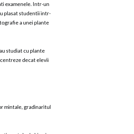
ati examenele. Intr-un
u plasat studentii intr-
fotografie a unei plante
 au studiat cu plante
concentreze decat elevii
 mintale, gradinaritul