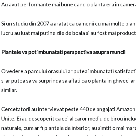
Au avut performante mai bune cand o planta era in camera
Si un studiu din 2007 a aratat ca oamenii cu mai multe plant
lucru au luat mai putine zile de boala si au fost mai product
Plantele va pot imbunatati perspectiva asupra muncii
O vedere a parcului orasului ar putea imbunatati satisfacti
s-ar putea sa va surprinda sa aflati ca o planta in ghiveci 
similar.
Cercetatorii au intervievat peste 440 de angajati Amazon d
Unite. Ei au descoperit ca cei al caror mediu de birou inc
naturale, cum ar fi plantele de interior, au simtit o mai ma