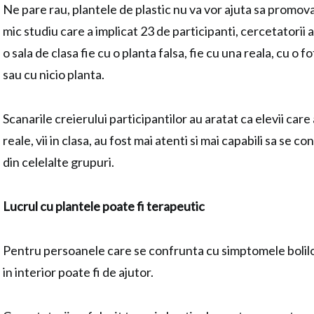
Ne pare rau, plantele de plastic nu va vor ajuta sa promov
mic studiu care a implicat 23 de participanti, cercetatorii a
o sala de clasa fie cu o planta falsa, fie cu una reala, cu o 
sau cu nicio planta.
Scanarile creierului participantilor au aratat ca elevii care
reale, vii in clasa, au fost mai atenti si mai capabili sa se 
din celelalte grupuri.
Lucrul cu plantele poate fi terapeutic
Pentru persoanele care se confrunta cu simptomele bolilor
in interior poate fi de ajutor.