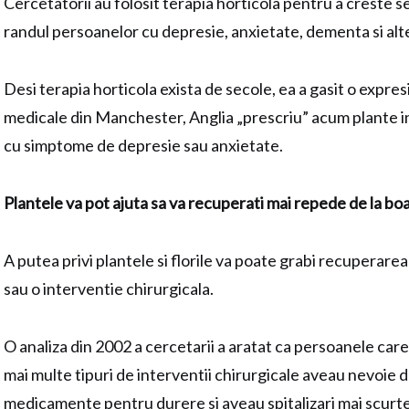
Cercetatorii au folosit terapia horticola pentru a creste 
randul persoanelor cu depresie, anxietate, dementa si alte
Desi terapia horticola exista de secole, ea a gasit o expres
medicale din Manchester, Anglia „prescriu” acum plante i
cu simptome de depresie sau anxietate.
Plantele va pot ajuta sa va recuperati mai repede de la boa
A putea privi plantele si florile va poate grabi recuperarea
sau o interventie chirurgicala.
O analiza din 2002 a cercetarii a aratat ca persoanele ca
mai multe tipuri de interventii chirurgicale aveau nevoie 
medicamente pentru durere si aveau spitalizari mai scurt