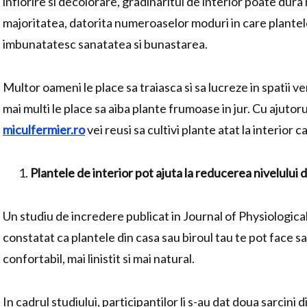
inflorire si decolorare, gradinaritul de interior poate dura
majoritatea, datorita numeroaselor moduri in care plante
imbunatatesc sanatatea si bunastarea.
Multor oameni le place sa traiasca si sa lucreze in spatii ver
mai multi le place sa aiba plante frumoase in jur. Cu ajutor
miculfermier.ro
vei reusi sa cultivi plante atat la interior ca
Plantele de interior pot ajuta la reducerea nivelului 
Un studiu de incredere publicat in Journal of Physiologic
constatat ca plantele din casa sau biroul tau te pot face sa
confortabil, mai linistit si mai natural.
In cadrul studiului, participantilor li s-au dat doua sarcini 