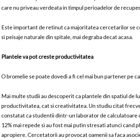
care nu priveau verdeata in timpul perioadelor de recupe
Este important de retinut ca majoritatea cercetarilor se
si peisaje naturale din spitale, mai degraba decat acasa.
Plantele va pot creste productivitatea
O bromelie se poate dovedi a fi cel mai bun partener pe ca
Mai multe studii au descoperit ca plantele din spatiul de l
productivitatea, cat si creativitatea. Un studiu citat frecv
constatat ca studentii dintr-un laborator de calculatoare 
12% mai repede si au fost mai putin stresati atunci cand p
apropiere. Cercetatorii au provocat oamenii sa faca asocie