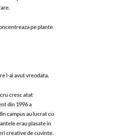
rare.
 concentreaza pe plante
re l-ai avut vreodata.
ucru cresc atat
ent din 1996 a
din campus au lucrat cu
lantele erau plasate in
ri creative de cuvinte.