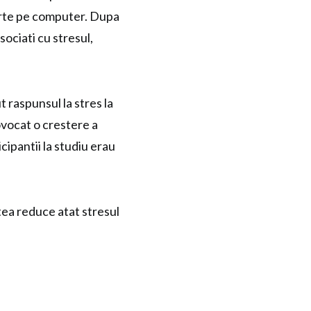
curte pe computer. Dupa
sociati cu stresul,
t raspunsul la stres la
ovocat o crestere a
icipantii la studiu erau
utea reduce atat stresul