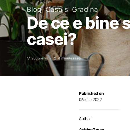
Blog
Casa si Gradina
De ce e bine s
casei?
266 views
4 minute read
Published on
06 iulie 2022
Author
Achim Groza