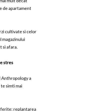
 mai mult decat
le de apartament
zi cultivate si celor
ul magazinului
t si afara.
de stres
al Anthropology a
 te simti mai
diferite: replantarea