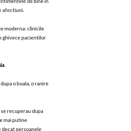
sentimentele de bine in
 afectiuni.
ie moderna: clinicile
n ghivece pacientilor
la
 dupa o boala, o ranire
re se recuperau dupa
de mai putine
e decat persoanele