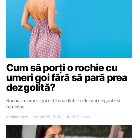
Cum să porți o rochie cu
umeri goi fără să pară prea
dezgolită?
Rochia cu umeri goi este una dintre cele mai elegante și
feminine…
Achim Groza
martie 25, 2025
388 views