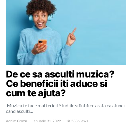
De ce sa asculti muzica?
Ce beneficii iti aduce si
cum te ajuta?
Muzica te face mai fericit Studiile stiintifice arata ca atunci
cand asculti…
Achim Groza
ianuarie 31, 2022
588 views