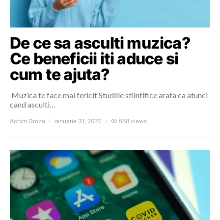
De ce sa asculti muzica?
Ce beneficii iti aduce si
cum te ajuta?
Muzica te face mai fericit Studiile stiintifice arata ca atunci
cand asculti…
Achim Groza
ianuarie 31, 2022
588 views