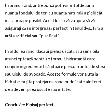
În primul rând, ar trebui să potriviți întotdeauna
nuanța fondului de ten cu nuanța naturală a pielii cât
mai aproape posibil. Acest lucru vă va ajuta să vă
asigurați că se integrează perfect în tenul dvs., fără a
arăta artificial sau “plasticat”.
În al doilea rând, dacă ai pielea uscată sau sensibilă
atunci optează pentru o formulă hidratantă care
conține ingrediente hrănitoare precum untul de shea
sau uleiul de avocado. Aceste formule vor ajuta la
hidratarea și la protejarea zonelor delicate ale feței
de a deveni prea uscate sau iritate.
Concluzie: Finisaj perfect