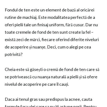
Fondul de ten este un element de bază al oricărei
rutine de machiaj. Este modalitatea perfectă de a
oferi pielii tale un finisaj uniform, fără cusur. Dar nu
toate cremele de fond de ten sunt create la fel –
există zeci de mărci, fiecare oferind diferite niveluri
de acoperire și nuanțe. Deci, cum o alegi pe cea
potrivită?
Cheia este să găsești o cremă de fond de ten care să
se potrivească cu nuanța naturală a pielii și să ofere
nivelul de acoperire pe care îl cauți.
Daca ai tenul gras sau predispus la acnee, cauta
formule fara ulei care sa nu iti astupe porii. Pentru