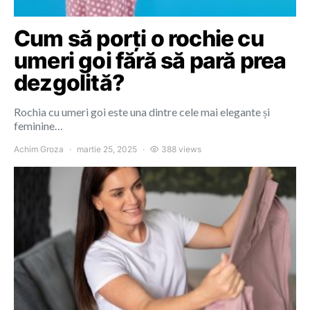
Cum să porți o rochie cu
umeri goi fără să pară prea
dezgolită?
Rochia cu umeri goi este una dintre cele mai elegante și
feminine…
Achim Groza
martie 25, 2025
388 views