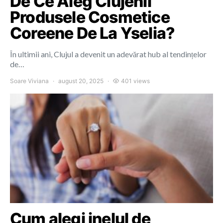
De Ce Aleg Clujenii
Produsele Cosmetice
Coreene De La Yselia?
În ultimii ani, Clujul a devenit un adevărat hub al tendințelor
de…
Soare Viviana
august 20, 2025
401 views
Cum alegi inelul de