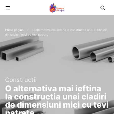
Prima pagină
O alternativa mai ieftina la constructia unei cladiri de
dimensiuni mici cu tevi patrate
Constructii
O alternativa mai ieftina
la constructia unei cladiri
de dimensiuni mici cu tevi
patrate