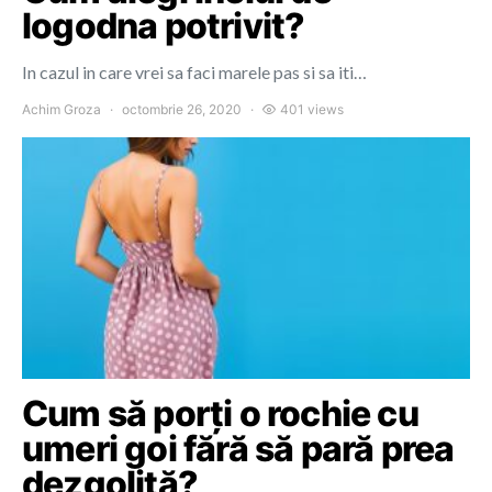
logodna potrivit?
In cazul in care vrei sa faci marele pas si sa iti…
Achim Groza
octombrie 26, 2020
401 views
Cum să porți o rochie cu
umeri goi fără să pară prea
dezgolită?