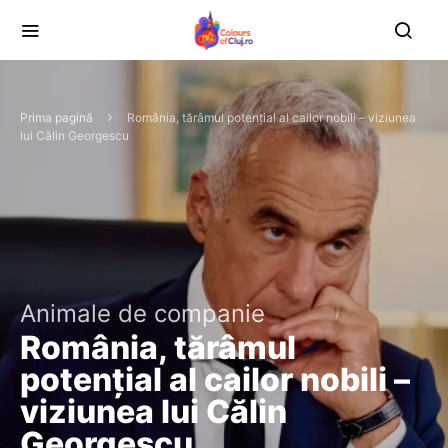
Prima pagină
România, tărâmul potențial al cailor nobili – viziunea
lui Călin Georgescu
Animale de companie
România, tărâmul
potențial al cailor nobili –
viziunea lui Călin
Georgescu