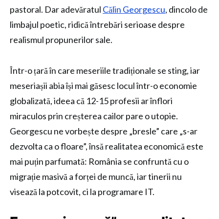
pastoral. Dar adevăratul
Călin Georgescu
, dincolo de
limbajul poetic, ridică întrebări serioase despre
realismul propunerilor sale.
Într-o țară în care meseriile tradiționale se sting, iar
meseriașii abia își mai găsesc locul într-o economie
globalizată, ideea că 12-15 profesii ar înflori
miraculos prin creșterea cailor pare o utopie.
Georgescu ne vorbește despre „bresle” care „s-ar
dezvolta ca o floare”, însă realitatea economică este
mai puțin parfumată: România se confruntă cu o
migrație masivă a forței de muncă, iar tinerii nu
visează la potcovit, ci la programare IT.