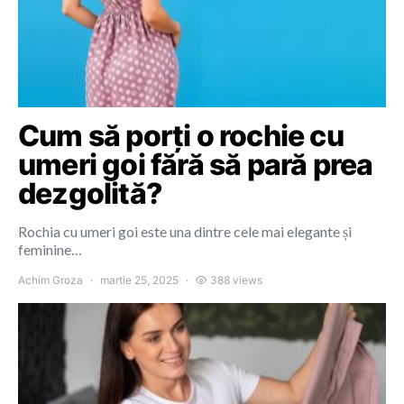
Cum să porți o rochie cu
umeri goi fără să pară prea
dezgolită?
Rochia cu umeri goi este una dintre cele mai elegante și
feminine…
Achim Groza
martie 25, 2025
388 views