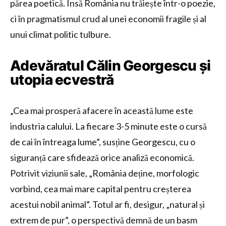
părea poetică. Însă România nu trăiește într-o poezie,
ci în pragmatismul crud al unei economii fragile și al
unui climat politic tulbure.
Adevăratul Călin Georgescu și
utopia ecvestră
„Cea mai prosperă afacere în această lume este
industria calului. La fiecare 3-5 minute este o cursă
de cai în întreaga lume”, susține Georgescu, cu o
siguranță care sfidează orice analiză economică.
Potrivit viziunii sale, „România deține, morfologic
vorbind, cea mai mare capital pentru creșterea
acestui nobil animal”. Totul ar fi, desigur, „natural și
extrem de pur”, o perspectivă demnă de un basm