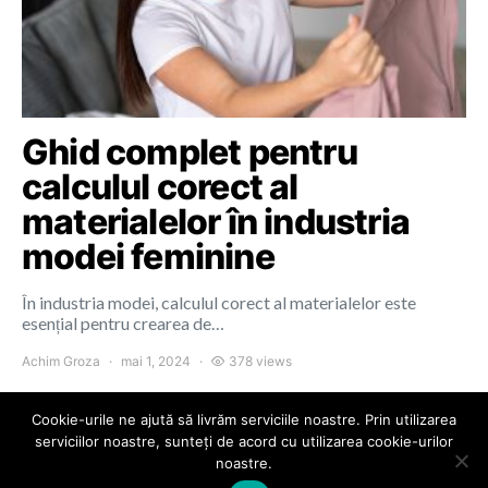
Ghid complet pentru
calculul corect al
materialelor în industria
modei feminine
În industria modei, calculul corect al materialelor este
esențial pentru crearea de…
Achim Groza
mai 1, 2024
378 views
Cookie-urile ne ajută să livrăm serviciile noastre. Prin utilizarea
serviciilor noastre, sunteți de acord cu utilizarea cookie-urilor
noastre.
Colours of Cluj