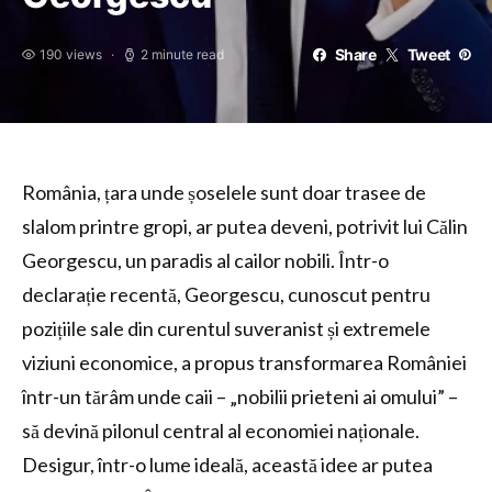
Share
Tweet
190 views
2 minute read
România, țara unde șoselele sunt doar trasee de
slalom printre gropi, ar putea deveni, potrivit lui Călin
Georgescu, un paradis al cailor nobili. Într-o
declarație recentă, Georgescu, cunoscut pentru
pozițiile sale din curentul suveranist și extremele
viziuni economice, a propus transformarea României
într-un tărâm unde caii – „nobilii prieteni ai omului” –
să devină pilonul central al economiei naționale.
Desigur, într-o lume ideală, această idee ar putea