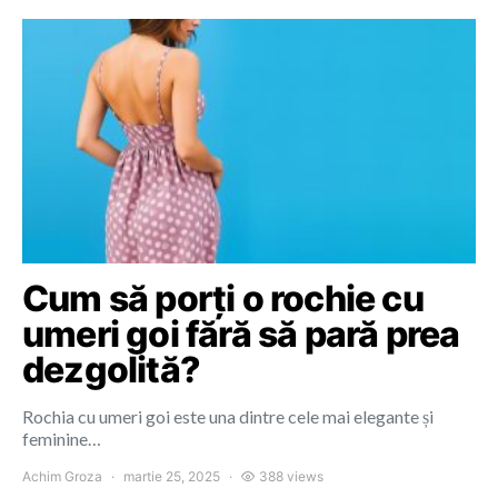
Cum să porți o rochie cu
umeri goi fără să pară prea
dezgolită?
Rochia cu umeri goi este una dintre cele mai elegante și
feminine…
Achim Groza
martie 25, 2025
388 views