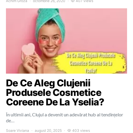
Achim Groza
octombrie 26, 2020
407 views
De Ce Aleg Clujenii
Produsele Cosmetice
Coreene De La Yselia?
În ultimii ani, Clujul a devenit un adevărat hub al tendințelor
de…
Soare Viviana
august 20, 2025
403 views