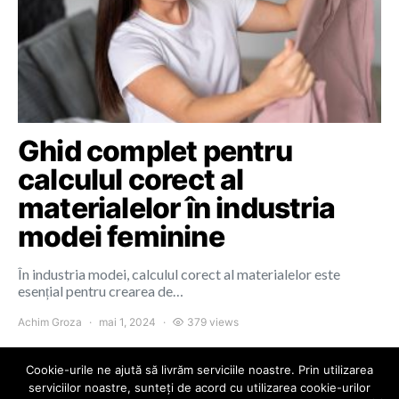
Ghid complet pentru
calculul corect al
materialelor în industria
modei feminine
În industria modei, calculul corect al materialelor este
esențial pentru crearea de…
Achim Groza
mai 1, 2024
379 views
Cookie-urile ne ajută să livrăm serviciile noastre. Prin utilizarea
serviciilor noastre, sunteți de acord cu utilizarea cookie-urilor