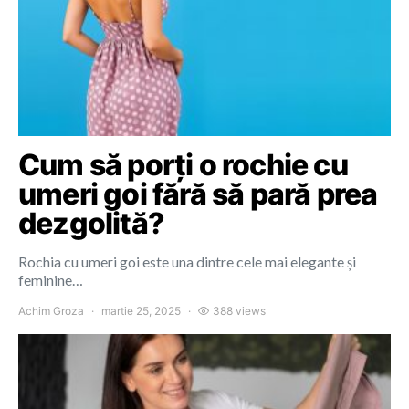
Cum să porți o rochie cu
umeri goi fără să pară prea
dezgolită?
Rochia cu umeri goi este una dintre cele mai elegante și
feminine…
Achim Groza
martie 25, 2025
388 views