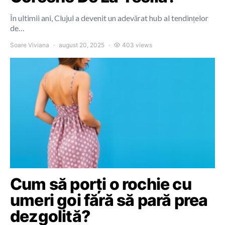
În ultimii ani, Clujul a devenit un adevărat hub al tendințelor
de…
Soare Viviana
august 20, 2025
403 views
Cum să porți o rochie cu
umeri goi fără să pară prea
dezgolită?