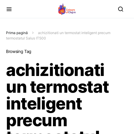
Prima pagină
achizitionati un termostat inteligent precum
termostatul Salus IT500
Browsing Tag
achizitionati
un termostat
inteligent
precum