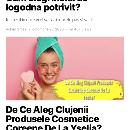
logodna potrivit?
In cazul in care vrei sa faci marele pas si sa iti…
Achim Groza
octombrie 26, 2020
407 views
De Ce Aleg Clujenii
Produsele Cosmetice
Coreene De La Yselia?