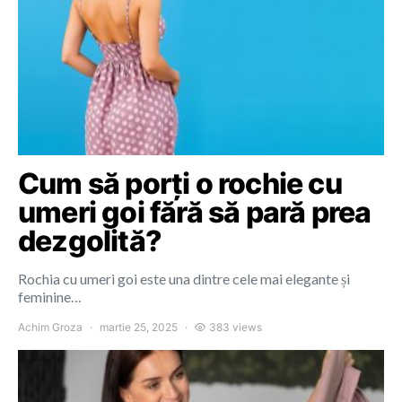
Cum să porți o rochie cu
umeri goi fără să pară prea
dezgolită?
Rochia cu umeri goi este una dintre cele mai elegante și
feminine…
Achim Groza
martie 25, 2025
383 views