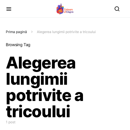
Prima pagină
Alegerea lungimii potrivite a tricoului
Browsing Tag
Alegerea
lungimii
potrivite a
tricoului
1 post