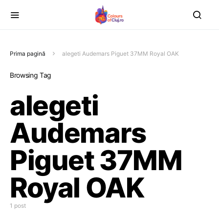
Prima pagină
alegeti Audemars Piguet 37MM Royal OAK
Browsing Tag
alegeti
Audemars
Piguet 37MM
Royal OAK
1 post