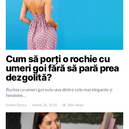
Cum să porți o rochie cu
umeri goi fără să pară prea
dezgolită?
Rochia cu umeri goi este una dintre cele mai elegante și
feminine…
Achim Groza
martie 25, 2025
386 views