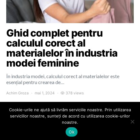
Ghid complet pentru
calculul corect al
materialelor în industria
modei feminine
În industria modei, calculul corect al materialelor este
esențial pentru crearea de…
Achim Groza
mai 1, 2024
378 views
Cookie-urile ne ajută să livrăm serviciile noastre. Prin utilizarea
serviciilor noastre, sunteți de acord cu utilizarea cookie-urilor
noastre.
Colours of Cluj
Ok