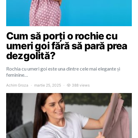
Cum să porți o rochie cu
umeri goi fără să pară prea
dezgolită?
Rochia cu umeri goi este una dintre cele mai elegante și
feminine…
Achim Groza
martie 25, 2025
388 views